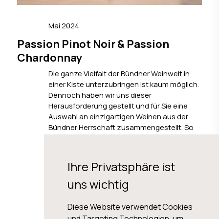
Mai 2024
Passion Pinot Noir & Passion
Chardonnay
Die ganze Vielfalt der Bündner Weinwelt in
einer Kiste unterzubringen ist kaum möglich.
Dennoch haben wir uns dieser
Herausforderung gestellt und für Sie eine
Auswahl an einzigartigen Weinen aus der
Bündner Herrschaft zusammengestellt. So
haben Sie die Möglichkeit, die ganze Vielfalt
unserer Region komfortabel von zuhause
aus zu entdecken.
Ihre Privatsphäre ist
uns wichtig
ZUM BLOG ARTIKEL
Diese Website verwendet Cookies
und Targeting Technologien, um