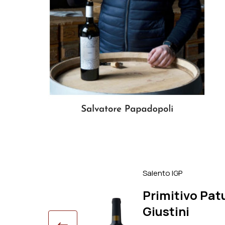
Salento IGP
es Acinore
Primitivo Pat
ini
Giustini