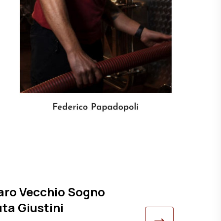
Primitivo
ro Vecchio Sogno
Primi
ta Giustini
Giust