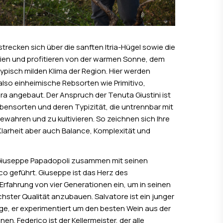
strecken sich über die sanften Itria-Hügel sowie die
ien und profitieren von der warmen Sonne, dem
ypisch milden Klima der Region. Hier werden
so einheimische Rebsorten wie Primitivo,
a angebaut. Der Anspruch der Tenuta Giustini ist
bensorten und deren Typizität, die untrennbar mit
ewahren und zu kultivieren. So zeichnen sich Ihre
larheit aber auch Balance, Komplexität und
n Giuseppe Papadopoli zusammen mit seinen
o geführt. Giuseppe ist das Herz des
rfahrung von vier Generationen ein, um in seinen
ster Qualität anzubauen. Salvatore ist ein junger
ge, er experimentiert um den besten Wein aus der
en. Federico ist der Kellermeister, der alle