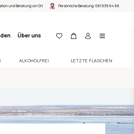
tion und Beratung vor Ort
Persönliche Beratung:
081 838 84 86
nden
Über uns
N
ALKOHOLFREI
LETZTE FLASCHEN