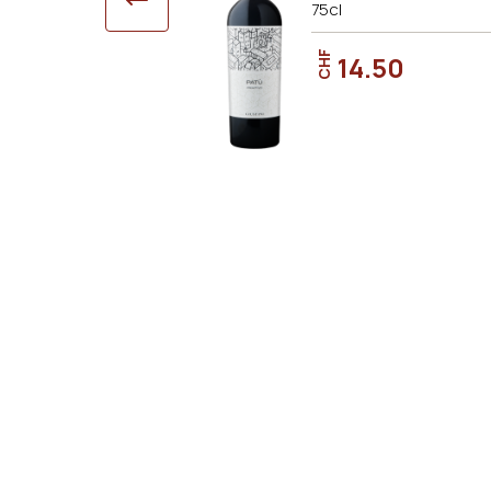
75cl
CHF
14.50