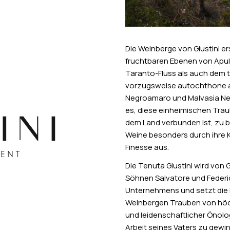
Die Weinberge von Giustini er
fruchtbaren Ebenen von Apul
Taranto-Fluss als auch dem t
vorzugsweise autochthone al
Negroamaro und Malvasia Ner
es, diese einheimischen Trau
dem Land verbunden ist, zu b
Weine besonders durch ihre K
Finesse aus.
Die Tenuta Giustini wird vo
Söhnen Salvatore und Federic
Unternehmens und setzt die E
Weinbergen Trauben von höch
und leidenschaftlicher Önolo
Arbeit seines Vaters zu gewinn