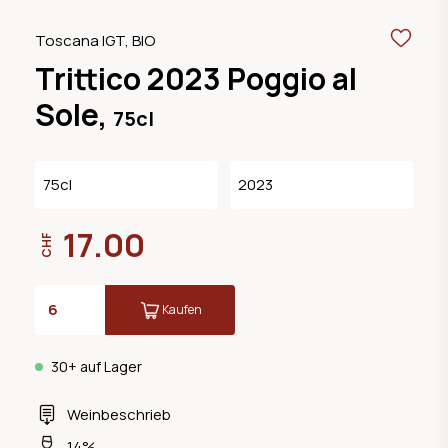
Toscana IGT, BIO
Trittico 2023 Poggio al
Sole,
75cl
75cl
2023
17.00
CHF
Kaufen
30+ auf Lager
Weinbeschrieb
14%