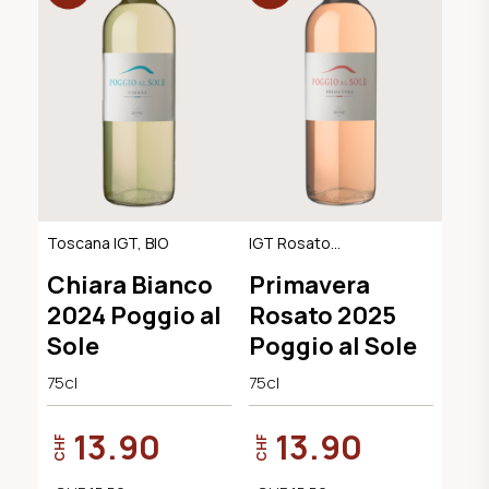
Toscana IGT, BIO
IGT Rosato
Toscana
Chiara Bianco
Primavera
2024 Poggio al
Rosato 2025
Sole
Poggio al Sole
75cl
75cl
13.90
13.90
CHF
CHF