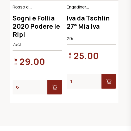
Rosso di
Engadiner
Montalcino DOC,
Kräuterlikör
Sogni e Follia
Iva da Tschlin
BIO-Demeter
2020 Podere le
27° Mia Iva
Ripi
20cl
75cl
25.00
CHF
29.00
CHF