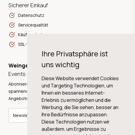
Sicherer Einkauf
Datenschutz
Servicequalität
Käuferschutz
SSL-Verschlüsselung
Ihre Privatsphäre ist
uns wichtig
Weingeschichten,
Events und Neuigkeiten!
Diese Website verwendet Cookies
Abonnieren Sie unseren Newsletter und erhalten Sie
und Targeting Technologien, um
spannende Weingeschichten, Neuigkeiten und tolle
Ihnen ein besseres Internet-
Angebote direkt in Ihre Mailbox.
Erlebnis zu ermöglichen und die
Werbung, die Sie sehen, besser an
Ihre Bedürfnisse anzupassen.
Newsletter abonnieren
Diese Technologien nutzen wir
außerdem, um Ergebnisse zu