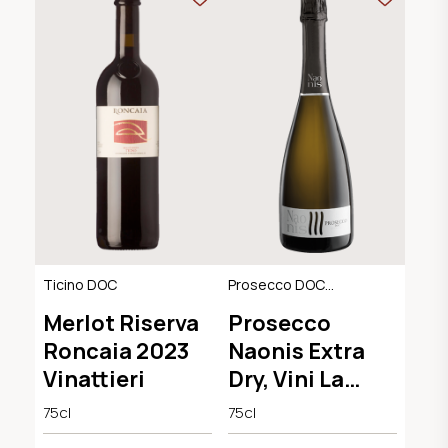
Ticino DOC
Prosecco DOC
Extra Dry
Merlot Riserva
Prosecco
Roncaia 2023
Naonis Extra
Vinattieri
Dry, Vini La
Delizia
75cl
75cl