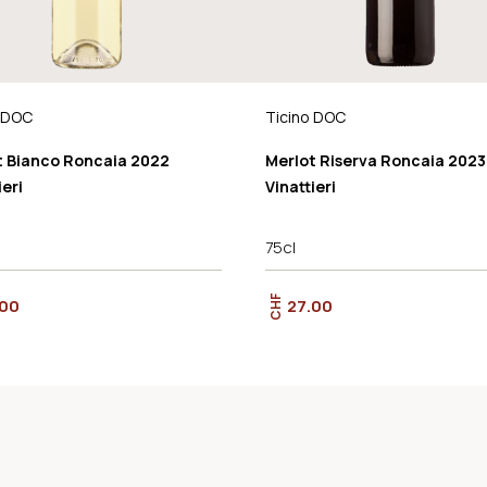
o DOC
Ticino DOC
t Bianco Roncaia 2022
Merlot Riserva Roncaia 2023
ieri
Vinattieri
75cl
CHF
.00
27.00