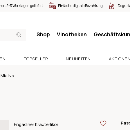
nert 2-3 Werktagen geliefert
Einfache digitale Bezahlung
Degusta
Shop
Vinotheken
Geschäftsku
SEN
TOPSELLER
NEUHEITEN
AKTIONE
Mia Iva
Pas
Engadiner Kräuterlikör