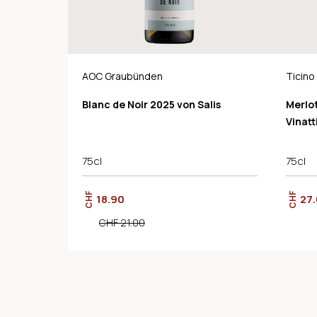
AOC Graubünden
Ticin
Blanc de Noir 2025 von Salis
Merlo
Vinatt
75cl
75cl
CHF
CHF
18.90
27
CHF 21.00