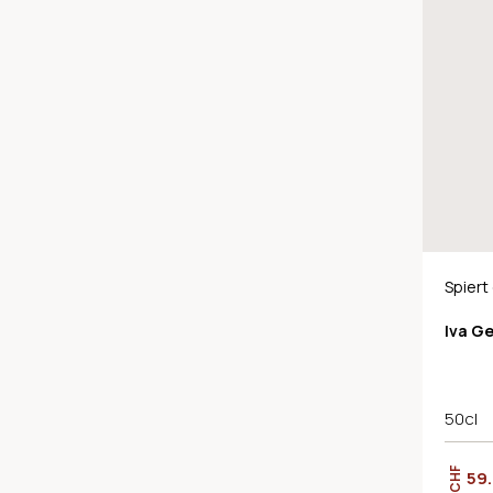
Spiert
Iva Ge
50cl
CHF
59