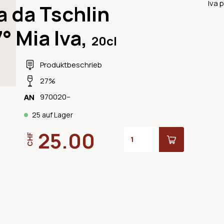
Iva 
a da Tschlin
° Mia Iva,
20cl
Produktbeschrieb
27%
970020--
25 auf Lager
25.00
CHF