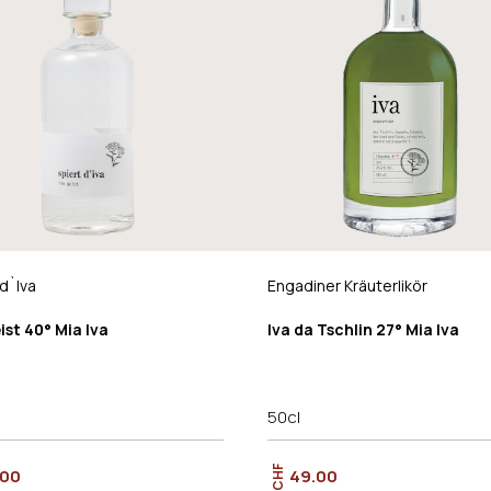
 d`Iva
Engadiner Kräuterlikör
ist 40° Mia Iva
Iva da Tschlin 27° Mia Iva
50cl
CHF
.00
49.00