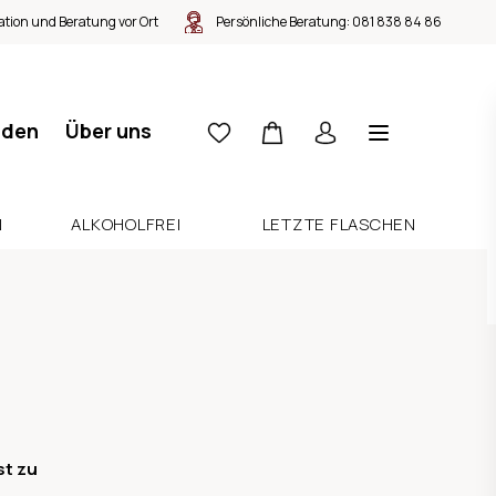
tion und Beratung vor Ort
Persönliche Beratung:
081 838 84 86
nden
Über uns
N
ALKOHOLFREI
LETZTE FLASCHEN
st zu