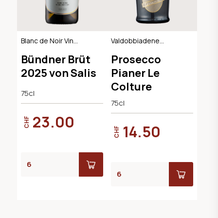
Blanc de Noir Vin
Valdobbiadene
Mousseux, AOC
Extra Dry DOCG
Bündner Brüt
Prosecco
Graubünden
2025 von Salis
Pianer Le
Colture
75cl
75cl
23.00
CHF
14.50
CHF