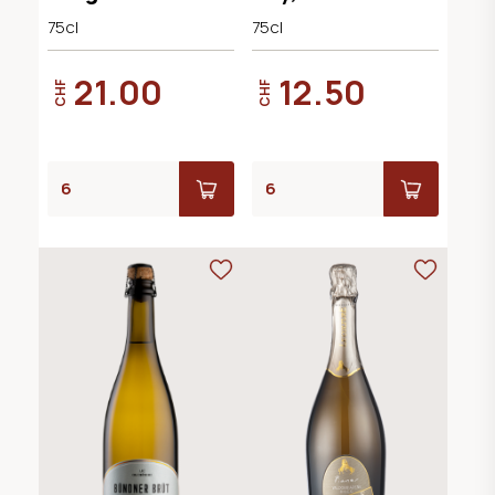
Delizia
75cl
75cl
21.00
12.50
CHF
CHF