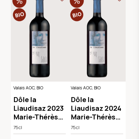
Valais AOC, BIO
Valais AOC, BIO
Dôle la
Dôle la
Liaudisaz 2023
Liaudisaz 2024
Marie-Thérèse
Marie-Thérèse
Chappaz
Chappaz
75cl
75cl