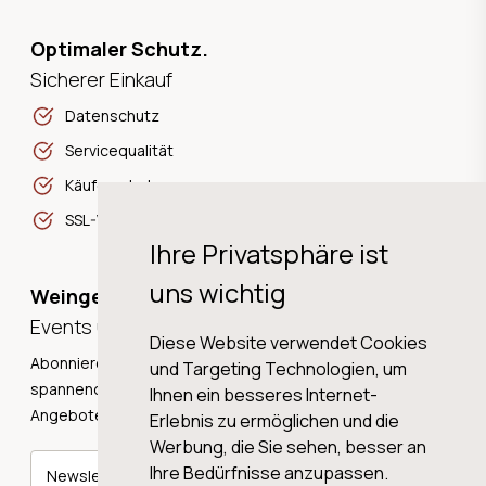
Optimaler Schutz.
Sicherer Einkauf
Datenschutz
Servicequalität
Käuferschutz
SSL-Verschlüsselung
Ihre Privatsphäre ist
uns wichtig
Weingeschichten,
Events und Neuigkeiten!
Diese Website verwendet Cookies
Abonnieren Sie unseren Newsletter und erhalten Sie
und Targeting Technologien, um
spannende Weingeschichten, Neuigkeiten und tolle
Ihnen ein besseres Internet-
Angebote direkt in Ihre Mailbox.
Erlebnis zu ermöglichen und die
Werbung, die Sie sehen, besser an
Ihre Bedürfnisse anzupassen.
Newsletter abonnieren