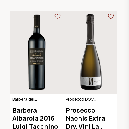
Barbera del
Prosecco DOC
Monferrato DOC
Extra Dry
Barbera
Prosecco
Albarola 2016
Naonis Extra
Luigi Tacchino
Dry, Vini La