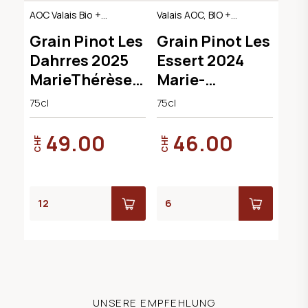
AOC Valais Bio +
Valais AOC, BIO +
Demeter
Demeter
Grain Pinot Les
Grain Pinot Les
Dahrres 2025
Essert 2024
MarieThérèse
Marie-
Chappaz
Thérèses
75cl
75cl
Chappaz
49.00
46.00
CHF
CHF
UNSERE EMPFEHLUNG