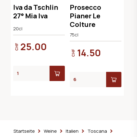
Kräuterlikör
Extra Dry DOCG
Iva da Tschlin
Prosecco
27° Mia Iva
Pianer Le
Colture
20cl
75cl
25.00
CHF
14.50
CHF
Startseite
Weine
Italien
Toscana