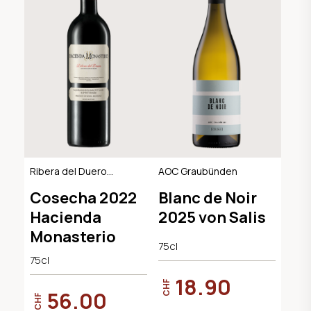
Ribera del Duero
AOC Graubünden
DO, BIO
Cosecha 2022
Blanc de Noir
Hacienda
2025 von Salis
Monasterio
75cl
75cl
18.90
CHF
56.00
CHF