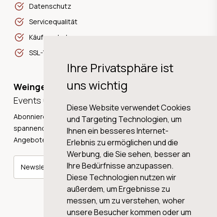
Datenschutz
Servicequalität
Käuferschutz
SSL-Verschlüsselung
Ihre Privatsphäre ist
uns wichtig
Weingeschichten,
Events und Neuigkeiten!
Diese Website verwendet Cookies
Abonnieren Sie unseren Newsletter und erhalten Sie
und Targeting Technologien, um
spannende Weingeschichten, Neuigkeiten und tolle
Ihnen ein besseres Internet-
Angebote direkt in Ihre Mailbox.
Erlebnis zu ermöglichen und die
Werbung, die Sie sehen, besser an
Ihre Bedürfnisse anzupassen.
Newsletter abonnieren
Diese Technologien nutzen wir
außerdem, um Ergebnisse zu
messen, um zu verstehen, woher
unsere Besucher kommen oder um