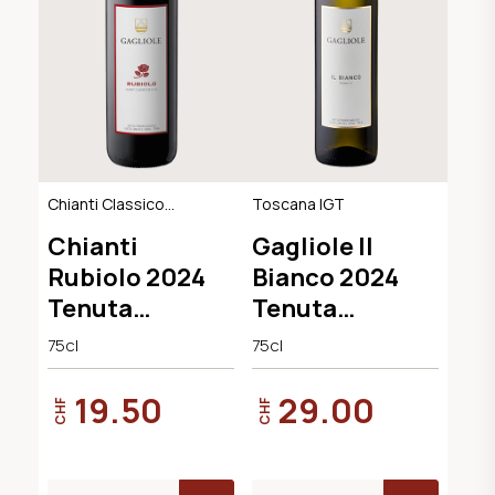
Chianti Classico
Toscana IGT
DOCG
Chianti
Gagliole Il
Rubiolo 2024
Bianco 2024
Tenuta
Tenuta
Gagliole
Gagliole
75cl
75cl
19.50
29.00
CHF
CHF