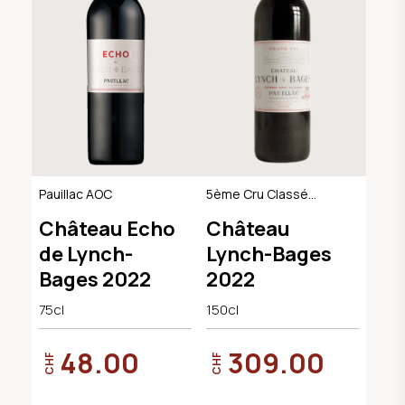
Pauillac AOC
5ème Cru Classé
Pauillac AOC
Château Echo
Château
de Lynch-
Lynch-Bages
Bages 2022
2022
75cl
150cl
48.00
309.00
CHF
CHF