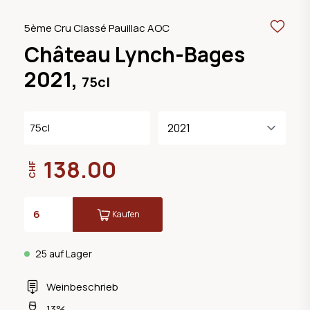
5ème Cru Classé Pauillac AOC
Château Lynch-Bages
2021,
75cl
75cl
138.00
CHF
Kaufen
25 auf Lager
Weinbeschrieb
13%