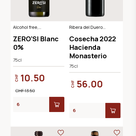
Alcohol free,
Ribera del Duero
Sparkling Dry
DO, BIO
ZERO'SI Blanc
Cosecha 2022
0%
Hacienda
Monasterio
75cl
75cl
10.50
CHF
56.00
CHF
CHF 13.50