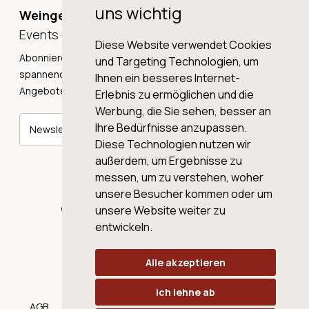
uns wichtig
Weingeschichten,
Events und Neuigkeiten!
Diese Website verwendet Cookies
Abonnieren Sie unseren Newsletter und erhalten Sie
und Targeting Technologien, um
spannende Weingeschichten, Neuigkeiten und tolle
Ihnen ein besseres Internet-
Angebote direkt in Ihre Mailbox.
Erlebnis zu ermöglichen und die
Werbung, die Sie sehen, besser an
Ihre Bedürfnisse anzupassen.
Newsletter abonnieren
Diese Technologien nutzen wir
außerdem, um Ergebnisse zu
messen, um zu verstehen, woher
unsere Besucher kommen oder um
© 2026 WINE AG VALENTIN & VON SALIS
unsere Website weiter zu
entwickeln.
Alle akzeptieren
Ich lehne ab
AGB
Datenschutz
Impressum
Cookies