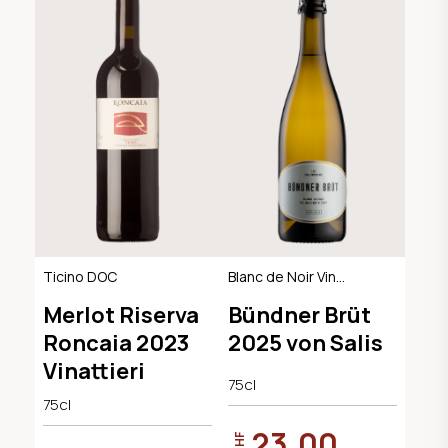
Ticino DOC
Blanc de Noir Vin
Mousseux, AOC
Merlot Riserva
Bündner Brüt
Graubünden
Roncaia 2023
2025 von Salis
Vinattieri
75cl
75cl
23.00
CHF