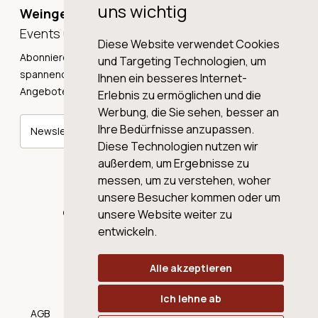
uns wichtig
Weingeschichten,
Events und Neuigkeiten!
Diese Website verwendet Cookies
Abonnieren Sie unseren Newsletter und erhalten Sie
und Targeting Technologien, um
spannende Weingeschichten, Neuigkeiten und tolle
Ihnen ein besseres Internet-
Angebote direkt in Ihre Mailbox.
Erlebnis zu ermöglichen und die
Werbung, die Sie sehen, besser an
Ihre Bedürfnisse anzupassen.
Newsletter abonnieren
Diese Technologien nutzen wir
außerdem, um Ergebnisse zu
messen, um zu verstehen, woher
unsere Besucher kommen oder um
© 2026 WINE AG VALENTIN & VON SALIS
unsere Website weiter zu
entwickeln.
Alle akzeptieren
Ich lehne ab
AGB
Datenschutz
Impressum
Cookies