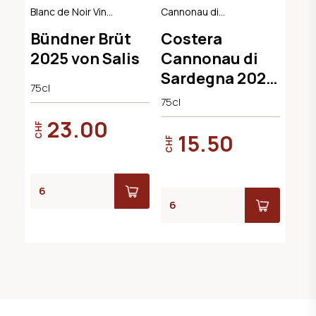
Blanc de Noir Vin
Cannonau di
Mousseux, AOC
Sardegna DOC
Bündner Brüt
Costera
Graubünden
2025 von Salis
Cannonau di
Sardegna 2022
75cl
Cantina
75cl
Argiolas
23.00
CHF
15.50
CHF