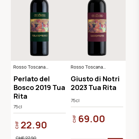
Rosso Toscana
Rosso Toscana
IGT, Maremma
IGT, Maremma
Perlato del
Giusto di Notri
Bosco 2019 Tua
2023 Tua Rita
Rita
75cl
75cl
69.00
CHF
22.90
CHF
CHF 27.90