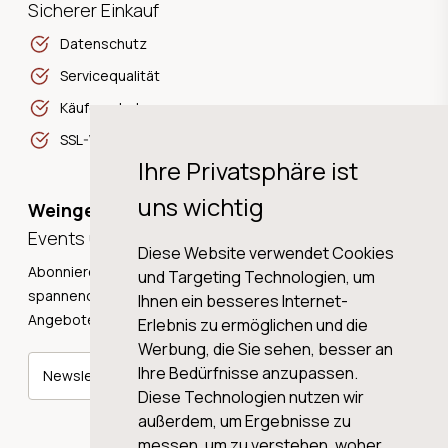
Sicherer Einkauf
Datenschutz
Servicequalität
Käuferschutz
SSL-Verschlüsselung
Ihre Privatsphäre ist
uns wichtig
Weingeschichten,
Events und Neuigkeiten!
Diese Website verwendet Cookies
Abonnieren Sie unseren Newsletter und erhalten Sie
und Targeting Technologien, um
spannende Weingeschichten, Neuigkeiten und tolle
Ihnen ein besseres Internet-
Angebote direkt in Ihre Mailbox.
Erlebnis zu ermöglichen und die
Werbung, die Sie sehen, besser an
Ihre Bedürfnisse anzupassen.
Newsletter abonnieren
Diese Technologien nutzen wir
außerdem, um Ergebnisse zu
messen, um zu verstehen, woher