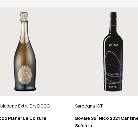
biadene Extra Dry DOCG
Sardegna IGT
cco Pianer Le Colture
Bovale Su`Nico 2021 Cantin
Su'entu