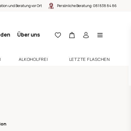
tion und Beratung vor Ort
Persönliche Beratung:
081 838 84 86
nden
Über uns
N
ALKOHOLFREI
LETZTE FLASCHEN
ion