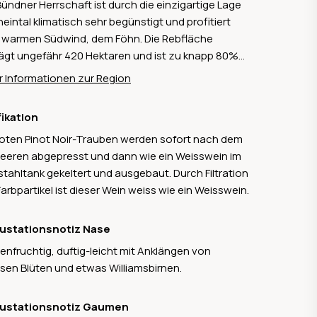
Bündner Herrschaft ist durch die einzigartige Lage
heintal klimatisch sehr begünstigt und profitiert
warmen Südwind, dem Föhn. Die Rebfläche
ägt ungefähr 420 Hektaren und ist zu knapp 80%
roten Rebsorten bestockt, wovon Pinot Noir der
 Informationen zur Region
strittene Star im Rebberg ist. Bei den weissen
en ist die Vielfalt breiter und umfasst lokale und
fikation
rnationale Sorten mit Completer als weissem
roten Pinot Noir-Trauben werden sofort nach dem
ängeschild. Aufgrund der ausgezeichneten
eeren abgepresst und dann wie ein Weisswein im
qualität und den klassischen Burgunder-Sorten
stahltank gekeltert und ausgebaut. Durch Filtration
 die Bündner Herrschaft als das Burgund der
Farbpartikel ist dieser Wein weiss wie ein Weisswein.
eiz gelobt.
ustationsnotiz Nase
enfruchtig, duftig-leicht mit Anklängen von
sen Blüten und etwas Williamsbirnen.
ustationsnotiz Gaumen