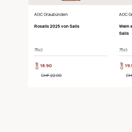
AOC Graubünden
AOC G
Rosalis 2025 von Salis
Wein 
Salis
75cl
75cl
CHF
CHF
18.90
19.
CHF 22.00
CH