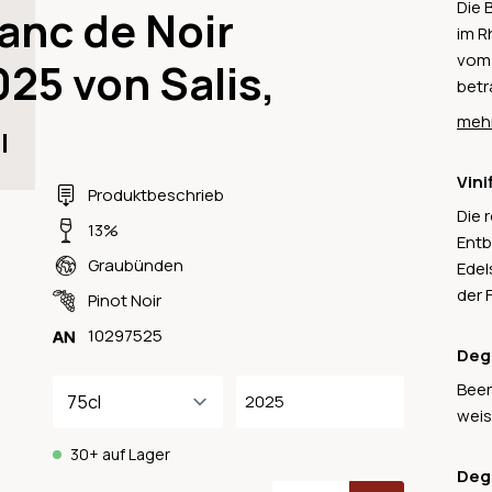
Die 
anc de Noir
im R
vom 
25 von Salis,
betr
mit 
mehr
l
unbe
Sort
Vini
inte
Produktbeschrieb
Die 
Aush
13%
Entb
Wein
Graubünden
Edel
wird
der 
Schw
Pinot Noir
10297525
Deg
Beer
2025
weis
30+ auf Lager
Deg