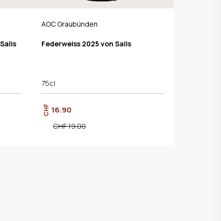
AOC Graubünden
Salis
Federweiss 2025 von Salis
75cl
CHF
16.90
CHF 19.00