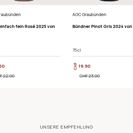
raubünden
AOC Graubünden
einfach fein Rosé 2025 von
Bündner Pinot Gris 2024 von 
75cl
CHF
50
19.90
F 22.00
CHF 23.00
UNSERE EMPFEHLUNG