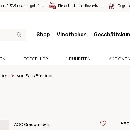
nert 2-3 Werktagen geliefert
Einfache digitale Bezahlung
Degusta
Shop
Vinotheken
Geschäftsku
SEN
TOPSELLER
NEUHEITEN
AKTIONE
nden
Von Salis Bündner
Reg
AOC Graubünden