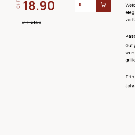
18.90
CHF
Weic
eleg
verf
CHF 21.00
Pas
Gut 
wund
gril
Trin
Jahr