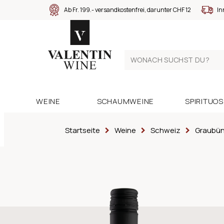
Ab Fr. 199.- versandkostenfrei, darunter CHF 12
In
WEINE
SCHAUMWEINE
SPIRITUO
Startseite
Weine
Schweiz
Graubü