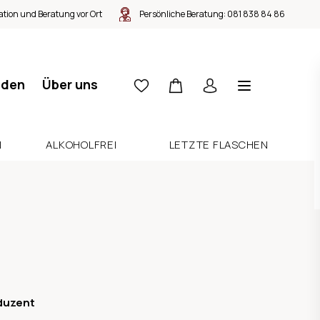
tion und Beratung vor Ort
Persönliche Beratung:
081 838 84 86
nden
Über uns
N
ALKOHOLFREI
LETZTE FLASCHEN
duzent