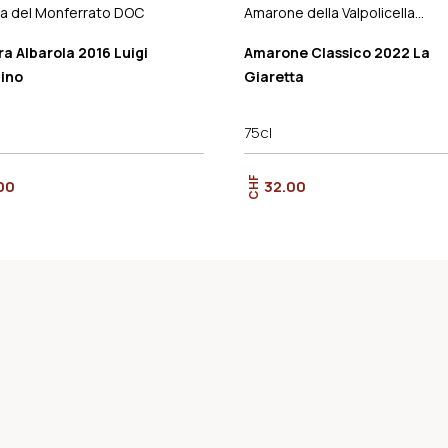
a del Monferrato DOC
Amarone della Valpolicella
Classico DOCG
a Albarola 2016 Luigi
Amarone Classico 2022 La
ino
Giaretta
75cl
CHF
00
32.00