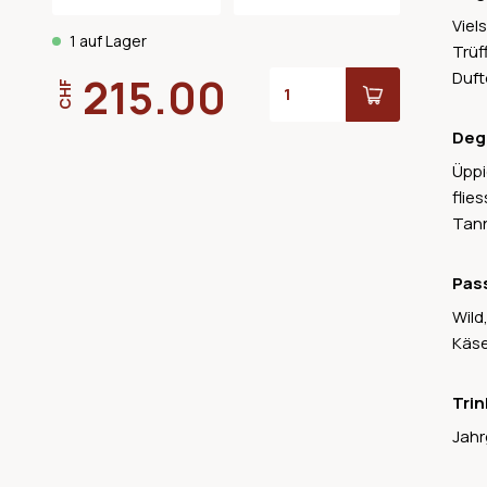
Viel
1 auf Lager
Trüf
Duft
215.00
CHF
Deg
Üppi
flie
Tann
Pas
Wild
Käse
Trin
Jahr