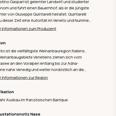
stino Gaspari ist gelernter Landwirt und studierter
nom und führt einen Bauernhof, als er die jüngste
ter von Giuseppe Quintarelli heiratet. Quintarelli
zu dieser Zeit eine Autorität im Veneto und Nummer
 der Qualitätsspitze mit seinen Weinen. Celestino
 Informationen zum Produzent
rnt bei ihm 17 Jahre lang das Handwerk des Winzers
Weinmachers. Dann beschliesst er 2003 eine
ion
ne Cantina zu gründen und nennt diese nach dem
to ist die vielfältigste Weinanbauregion Italiens.
inischen Wort für Weinhefe "Le Zymé". Er
Weinanbaugebiete Venetiens ziehen sich vom
rpretiert das wertvoll Erlernte neu und lässt Weine
asee an den Voralpen entlang bis zur Adria-
tehen, die seine ganz eigene Handschrift
ne nahe Venedig und weiter nordöstlich an die
eisen.
ze zum Friaul. Auf einer Fläche von rund 80'000
 Informationen zur Region
aren werden vor allem die Sorten Garganega,
a und Corvina – die zusammen mit Rondinella die
fikation
s für die berühmten Amarone, Valpolicella und
Jahr Ausbau im französischen Barrique.
olina bilden – angebaut.
ustationsnotiz Nase