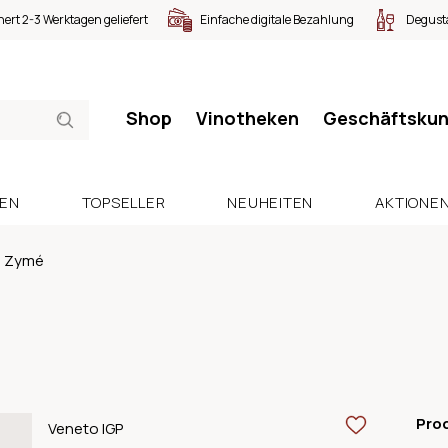
nert 2-3 Werktagen geliefert
Einfache digitale Bezahlung
Degusta
Shop
Vinotheken
Geschäftsku
SEN
TOPSELLER
NEUHEITEN
AKTIONE
Zymé
Pro
Veneto IGP