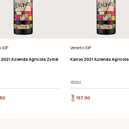
 IGP
Veneto IGP
s 2021 Azienda Agricola Zymé
Kairos 2021 Azienda Agricol
150cl
CHF
.50
157.00