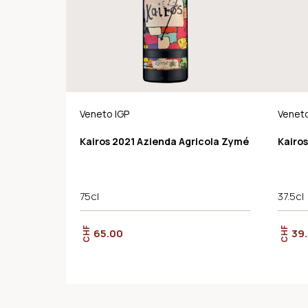
Veneto IGP
Veneto
Kairos 2021 Azienda Agricola Zymé
Kairo
75cl
37.5cl
CHF
CHF
65.00
39