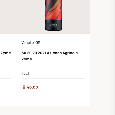
Veneto IGP
a Zymé
60 20 20 2021 Azienda Agricola
Zymé
75cl
CHF
46.00