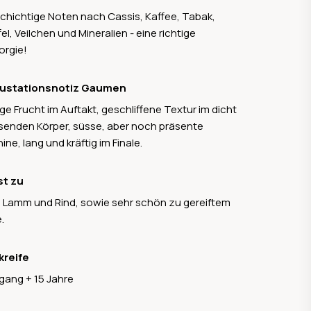
schichtige Noten nach Cassis, Kaffee, Tabak,
fel, Veilchen und Mineralien - eine richtige
orgie!
ustationsnotiz Gaumen
ge Frucht im Auftakt, geschliffene Textur im dicht
ssenden Körper, süsse, aber noch präsente
ine, lang und kräftig im Finale.
st zu
, Lamm und Rind, sowie sehr schön zu gereiftem
.
kreife
gang + 15 Jahre