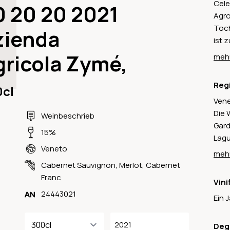
Cele
0 20 20 2021
Agro
Toch
zienda
ist 
eins
gricola Zymé,
mehr
erle
und 
Reg
0cl
eige
Vene
late
Die 
inte
Weinbeschrieb
Gard
ents
15%
Lagu
aufw
Veneto
Gren
mehr
Hekt
Cabernet Sauvignon
,
Merlot
,
Cabernet
Gler
Franc
Vini
Basi
24443021
Ein 
Bard
2021
Deg