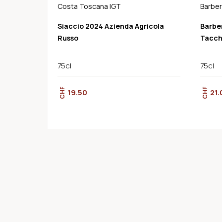
Costa Toscana IGT
Barber
Siaccio 2024 Azienda Agricola
Barber
Russo
Tacch
75cl
75cl
CHF
CHF
19.50
21.