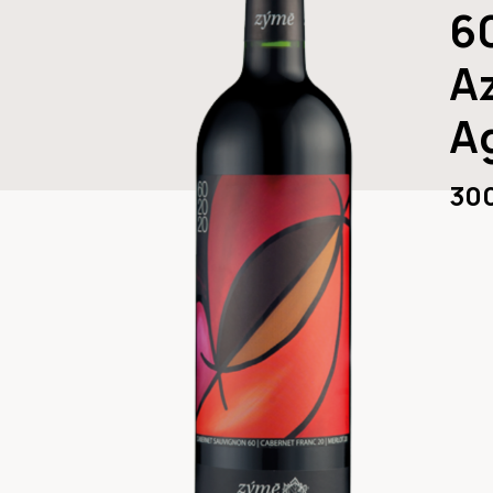
6
A
A
30