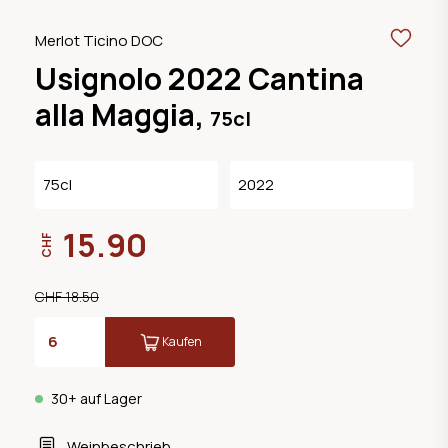
Merlot Ticino DOC
Usignolo 2022 Cantina
alla Maggia,
75cl
75cl
2022
15.90
CHF
CHF 18.50
Kaufen
30+ auf Lager
Weinbeschrieb