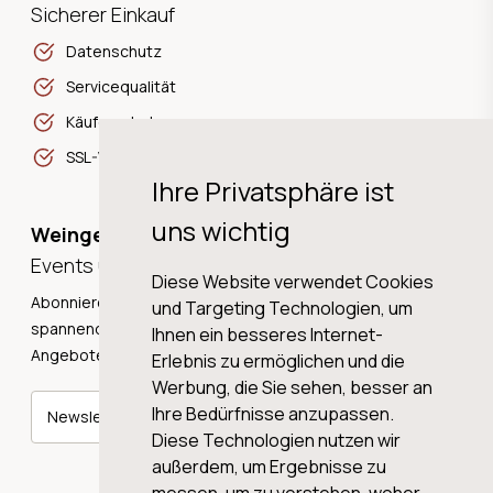
Sicherer Einkauf
Datenschutz
Servicequalität
Käuferschutz
SSL-Verschlüsselung
Ihre Privatsphäre ist
uns wichtig
Weingeschichten,
Events und Neuigkeiten!
Diese Website verwendet Cookies
Abonnieren Sie unseren Newsletter und erhalten Sie
und Targeting Technologien, um
spannende Weingeschichten, Neuigkeiten und tolle
Ihnen ein besseres Internet-
Angebote direkt in Ihre Mailbox.
Erlebnis zu ermöglichen und die
Werbung, die Sie sehen, besser an
Ihre Bedürfnisse anzupassen.
Newsletter abonnieren
Diese Technologien nutzen wir
außerdem, um Ergebnisse zu