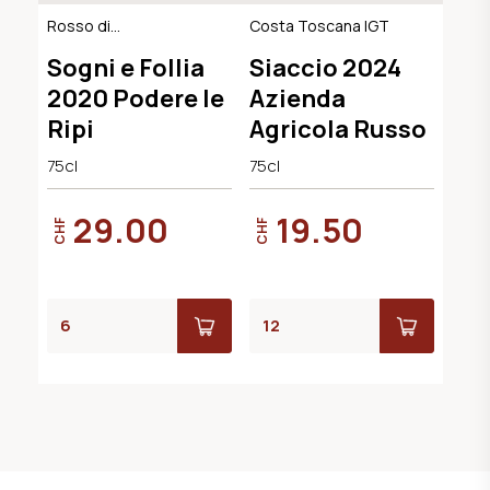
Rosso di
Costa Toscana IGT
Montalcino DOC,
Sogni e Follia
Siaccio 2024
BIO-Demeter
2020 Podere le
Azienda
Ripi
Agricola Russo
75cl
75cl
29.00
19.50
CHF
CHF