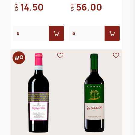
14.50
56.00
CHF
CHF