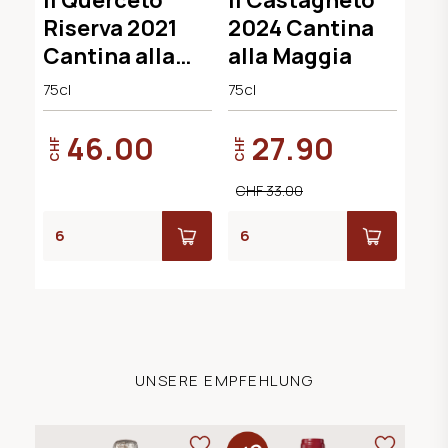
Riserva 2021
2024 Cantina
Cantina alla
alla Maggia
Maggia
75cl
75cl
46.00
27.90
CHF
CHF
CHF 33.00
UNSERE EMPFEHLUNG