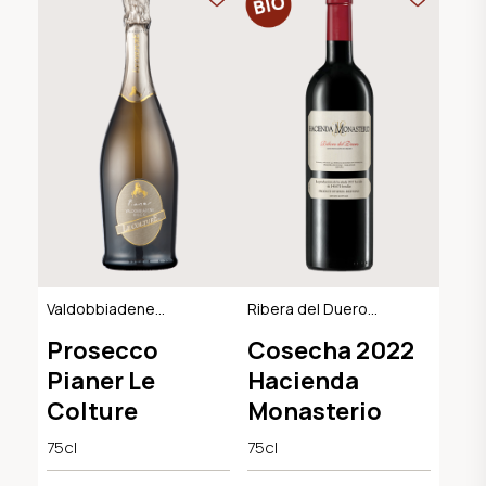
Valdobbiadene
Ribera del Duero
Extra Dry DOCG
DO, BIO
Prosecco
Cosecha 2022
Pianer Le
Hacienda
Colture
Monasterio
75cl
75cl