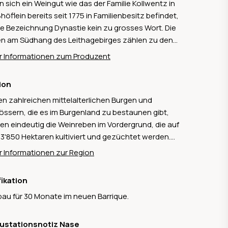
 sich ein Weingut wie das der Familie Kollwentz in
höflein bereits seit 1775 in Familienbesitz befindet,
die Bezeichnung Dynastie kein zu grosses Wort. Die
n am Südhang des Leithagebirges zählen zu den
sten und besten des Landes. Klingende Namen wie
 Informationen zum Produzent
nzeiler, Point, Dürr, Tatschler, Gloria und Setz
en bereits in den Jahren 1569 und 1570 als
ion
gärten erwähnt. Die Familie Kollwentz pflegt hier
n zahlreichen mittelalterlichen Burgen und
Weingutsgedanken in seiner reinsten Form: eigene
össern, die es im Burgenland zu bestaunen gibt,
berge, eigene Trauben, eigener Wein.
en eindeutig die Weinreben im Vordergrund, die auf
13'850 Hektaren kultiviert und gezüchtet werden.
Weinbaugebiet ist relativ schlank und befindet sich
 Informationen zur Region
er Region Neusiedlersee im Osten des Landes
ang der ungarischen Grenze. Das Klima ist warm bis
fikation
s. Das Weinbaugebiet ist bekannt für seine
au für 30 Monate im neuen Barrique.
eine von der Sorte Blaufränkisch sowie für die
weine vom Neusiedlersee.
ustationsnotiz Nase