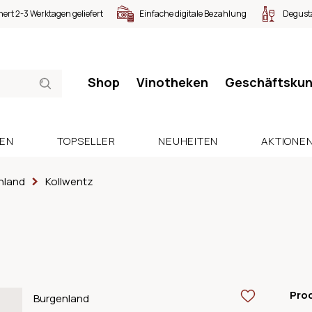
nert 2-3 Werktagen geliefert
Einfache digitale Bezahlung
Degusta
Shop
Vinotheken
Geschäftsku
SEN
TOPSELLER
NEUHEITEN
AKTIONE
nland
Kollwentz
Pro
Burgenland