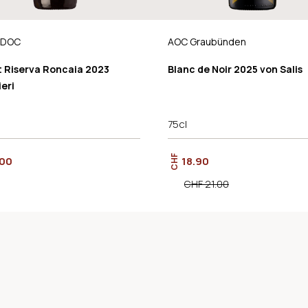
o DOC
AOC Graubünden
t Riserva Roncaia 2023
Blanc de Noir 2025 von Salis
ieri
75cl
CHF
.00
18.90
CHF 21.00