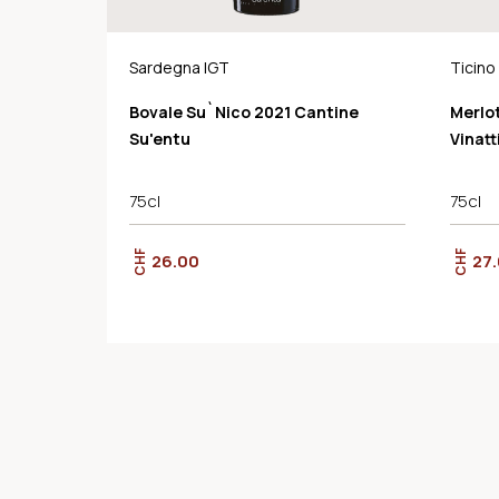
Sardegna IGT
Ticin
Bovale Su`Nico 2021 Cantine
Merlo
Su'entu
Vinatt
75cl
75cl
CHF
CHF
26.00
27