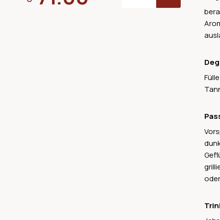
bera
Arom
ausl
Deg
Füll
Tann
Pas
Vors
dunk
Gefl
gril
oder
Trin