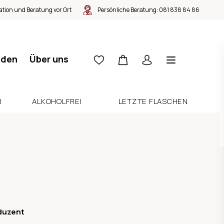
tion und Beratung vor Ort
Persönliche Beratung:
081 838 84 86
nden
Über uns
N
ALKOHOLFREI
LETZTE FLASCHEN
duzent