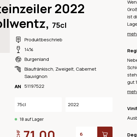
Wenn
einzeiler 2022
Groß
ist 
ollwentz,
75cl
Lage
älte
mehr
Stei
Produktbeschrieb
wurd
14%
Reg
Wein
Burgenland
Nebe
den 
Schl
Wein
Blaufränkisch
,
Zweigelt
,
Cabernet
steh
Sauvignon
gut 
51197522
Das 
mehr
in d
entl
75cl
2022
Vini
heis
Ausb
Rotw
18 auf Lager
Süss
71.00
CHF
Deg