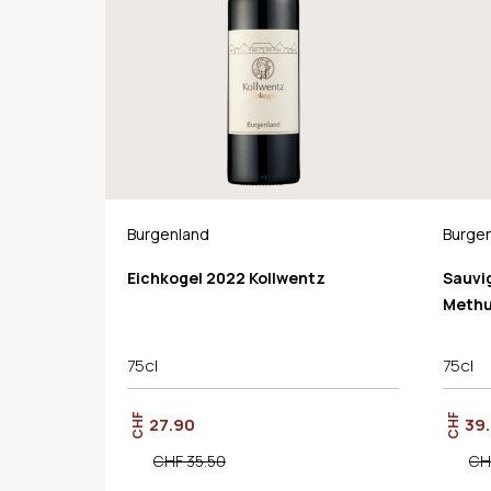
Burgenland
Burge
Eichkogel 2022 Kollwentz
Sauvi
Methu
75cl
75cl
CHF
CHF
27.90
39
CHF 35.50
CH