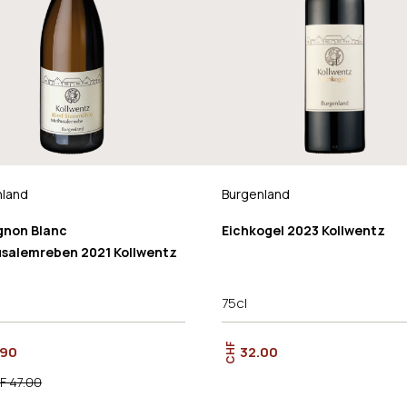
nland
Burgenland
gnon Blanc
Eichkogel 2023 Kollwentz
salemreben 2021 Kollwentz
75cl
CHF
.90
32.00
F 47.00