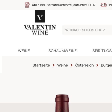
Ab Fr. 199.- versandkostenfrei, darunter CHF 12
In
WEINE
SCHAUMWEINE
SPIRITUO
Startseite
Weine
Österreich
Burge