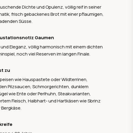
uschende Dichte und Opulenz, völlig reif in seiner
atik, frisch gebackenes Brot mit einer pflaumigen,
adenden Süsse.
ustationsnotiz Gaumen
e und Eleganz, völlig harmonisch mit einem dichten
inspiel, noch viel Reserven im langen Finale.
st zu
peisen wie Hauspastete oder Wildterrinen,
len Pilzsaucen, Schmorgerichten, dunklem
ügel wie Ente oder Perlhuhn, Steakvarianten,
liertem Fleisch, Halbhart- und Hartkäsen wie Sbrinz
 Bergkäse.
kreife