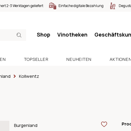
nert 2-3 Werktagen geliefert
Einfache digitale Bezahlung
Degusta
Shop
Vinotheken
Geschäftsku
SEN
TOPSELLER
NEUHEITEN
AKTIONE
nland
Kollwentz
Pro
Burgenland