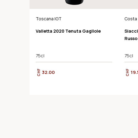
Toscana IGT
Costa
Valletta 2020 Tenuta Gagliole
Siacc
Russo
75cl
75cl
CHF
CHF
32.00
19.