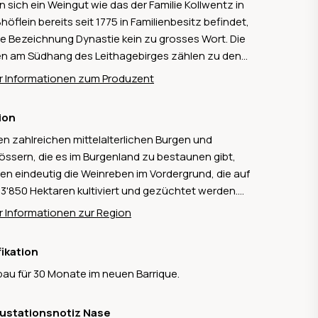
 sich ein Weingut wie das der Familie Kollwentz in
höflein bereits seit 1775 in Familienbesitz befindet,
die Bezeichnung Dynastie kein zu grosses Wort. Die
n am Südhang des Leithagebirges zählen zu den
sten und besten des Landes. Klingende Namen wie
 Informationen zum Produzent
nzeiler, Point, Dürr, Tatschler, Gloria und Setz
en bereits in den Jahren 1569 und 1570 als
ion
gärten erwähnt. Die Familie Kollwentz pflegt hier
n zahlreichen mittelalterlichen Burgen und
Weingutsgedanken in seiner reinsten Form: eigene
össern, die es im Burgenland zu bestaunen gibt,
berge, eigene Trauben, eigener Wein.
en eindeutig die Weinreben im Vordergrund, die auf
13'850 Hektaren kultiviert und gezüchtet werden.
Weinbaugebiet ist relativ schlank und befindet sich
 Informationen zur Region
er Region Neusiedlersee im Osten des Landes
ang der ungarischen Grenze. Das Klima ist warm bis
fikation
s. Das Weinbaugebiet ist bekannt für seine
au für 30 Monate im neuen Barrique.
eine von der Sorte Blaufränkisch sowie für die
weine vom Neusiedlersee.
ustationsnotiz Nase