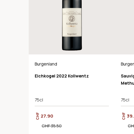
Burgenland
Burge
Eichkogel 2022 Kollwentz
Sauvi
Methu
75cl
75cl
CHF
CHF
27.90
39
CHF 35.50
CH