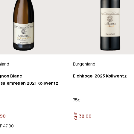
nland
Burgenland
gnon Blanc
Eichkogel 2023 Kollwentz
salemreben 2021 Kollwentz
75cl
CHF
.90
32.00
F 47.00