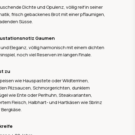
uschende Dichte und Opulenz, völlig reif in seiner
atik, frisch gebackenes Brot mit einer pflaumigen,
adenden Süsse.
ustationsnotiz Gaumen
e und Eleganz, völlig harmonisch mit einem dichten
inspiel, noch viel Reserven im langen Finale.
st zu
peisen wie Hauspastete oder Wildterrinen,
len Pilzsaucen, Schmorgerichten, dunklem
ügel wie Ente oder Perlhuhn, Steakvarianten,
liertem Fleisch, Halbhart- und Hartkäsen wie Sbrinz
 Bergkäse.
kreife