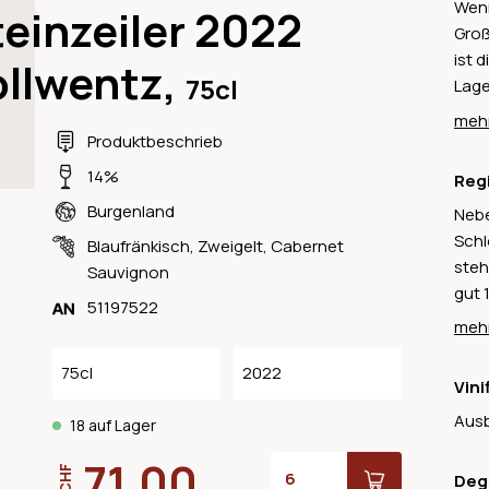
Wenn
einzeiler 2022
Groß
ist 
ollwentz,
75cl
Lage
älte
mehr
Stei
Produktbeschrieb
wurd
14%
Reg
Wein
Burgenland
Nebe
den 
Schl
Wein
Blaufränkisch
,
Zweigelt
,
Cabernet
steh
Sauvignon
gut 
51197522
Das 
mehr
in d
entl
75cl
2022
Vini
heis
Ausb
Rotw
18 auf Lager
Süss
71.00
CHF
Deg