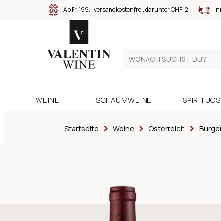
Ab Fr. 199.- versandkostenfrei, darunter CHF 12
In
WEINE
SCHAUMWEINE
SPIRITUO
Startseite
Weine
Österreich
Burge