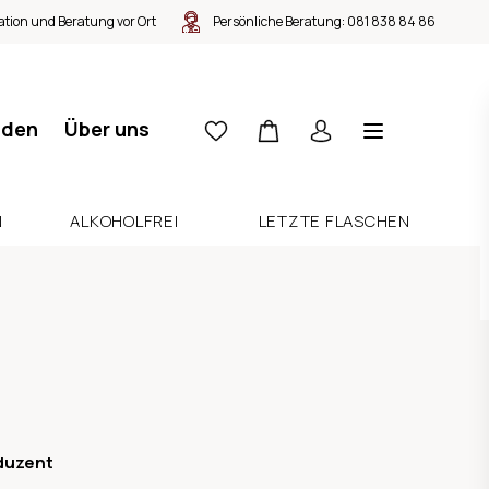
tion und Beratung vor Ort
Persönliche Beratung:
081 838 84 86
nden
Über uns
N
ALKOHOLFREI
LETZTE FLASCHEN
duzent