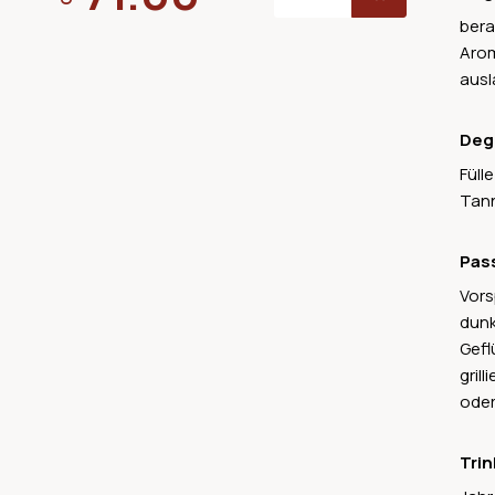
bera
Arom
ausl
Deg
Füll
Tann
Pas
Vors
dunk
Gefl
gril
oder
Trin