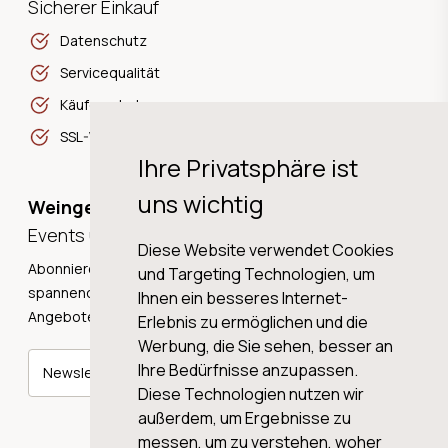
Sicherer Einkauf
Datenschutz
Servicequalität
Käuferschutz
SSL-Verschlüsselung
Ihre Privatsphäre ist
uns wichtig
Weingeschichten,
Events und Neuigkeiten!
Diese Website verwendet Cookies
Abonnieren Sie unseren Newsletter und erhalten Sie
und Targeting Technologien, um
spannende Weingeschichten, Neuigkeiten und tolle
Ihnen ein besseres Internet-
Angebote direkt in Ihre Mailbox.
Erlebnis zu ermöglichen und die
Werbung, die Sie sehen, besser an
Ihre Bedürfnisse anzupassen.
Newsletter abonnieren
Diese Technologien nutzen wir
außerdem, um Ergebnisse zu
messen, um zu verstehen, woher