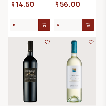
14.50
56.00
CHF
CHF