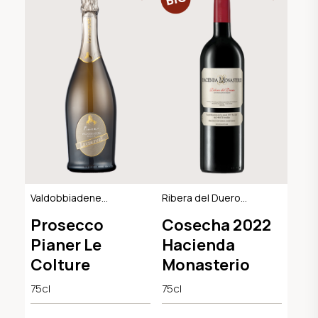
Valdobbiadene
Ribera del Duero
Extra Dry DOCG
DO, BIO
Prosecco
Cosecha 2022
Pianer Le
Hacienda
Colture
Monasterio
75cl
75cl