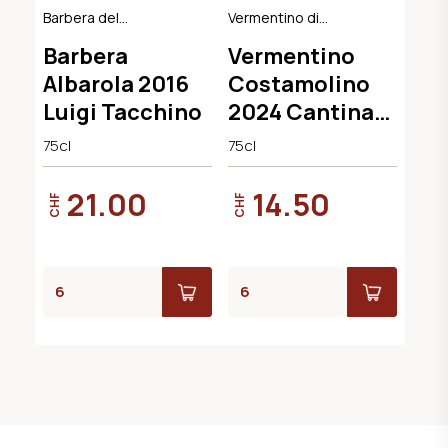
Barbera del
Vermentino di
Monferrato DOC
Sardegna DOC
Barbera
Vermentino
Albarola 2016
Costamolino
Luigi Tacchino
2024 Cantina
Argiolas
75cl
75cl
21.00
14.50
CHF
CHF