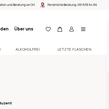
tion und Beratung vor Ort
Persönliche Beratung:
081 838 84 86
nden
Über uns
N
ALKOHOLFREI
LETZTE FLASCHEN
duzent