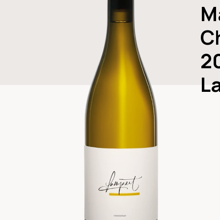
M
C
2
L