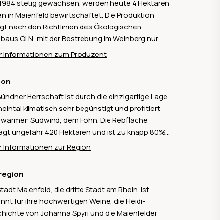
 1984 stetig gewachsen, werden heute 4 Hektaren
n in Maienfeld bewirtschaftet. Die Produktion
lgt nach den Richtlinien des Ökologischen
baus ÖLN, mit der Bestrebung im Weinberg nur
es Traubengut zu produzieren. Nur so können
 Informationen zum Produzent
us hochstehenden Weine entstehen. Seit Herbst
 ist der Sohn Thomas Lampert für die Kelterung der
ion
e verantwortlich. Als diplomierter Winzer und
Bündner Herrschaft ist durch die einzigartige Lage
bautechniker hat er auf verschiedenen
heintal klimatisch sehr begünstigt und profitiert
gütern im In- und Ausland sein Fachwissen
warmen Südwind, dem Föhn. Die Rebfläche
rben.
ägt ungefähr 420 Hektaren und ist zu knapp 80%
roten Rebsorten bestockt, wovon Pinot Noir der
 Informationen zur Region
strittene Star im Rebberg ist. Bei den weissen
en ist die Vielfalt breiter und umfasst lokale und
region
rnationale Sorten mit Completer als weissem
Stadt Maienfeld, die dritte Stadt am Rhein, ist
ängeschild. Aufgrund der ausgezeichneten
nnt für ihre hochwertigen Weine, die Heidi-
qualität und den klassischen Burgunder-Sorten
hichte von Johanna Spyri und die Maienfelder
 die Bündner Herrschaft als das Burgund der