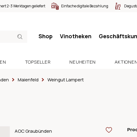
nert 2-3 Werktagen geliefert
Einfache digitale Bezahlung
Degusta
Shop
Vinotheken
Geschäftsku
SEN
TOPSELLER
NEUHEITEN
AKTIONE
nden
Maienfeld
Weingut Lampert
Pro
AOC Graubünden