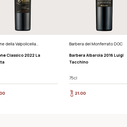
e della Valpolicella
Barbera del Monferrato DOC
ico DOCG
ne Classico 2022 La
Barbera Albarola 2016 Luigi
tta
Tacchino
75cl
CHF
.00
21.00