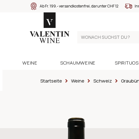
Ab Fr. 199.- versandkostenfrei, darunter CHF 12
In
WEINE
SCHAUMWEINE
SPIRITUO
Startseite
Weine
Schweiz
Graubü