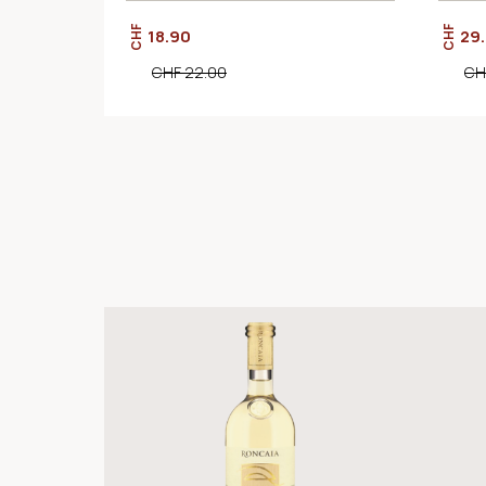
CHF
CHF
18.90
29
CHF 22.00
CH