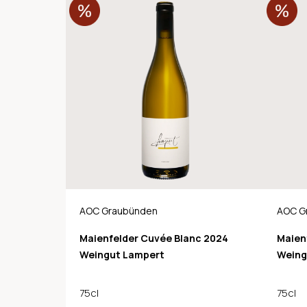
AOC Graubünden
AOC G
Maienfelder Cuvée Blanc 2024
Maien
Weingut Lampert
Weing
75cl
75cl