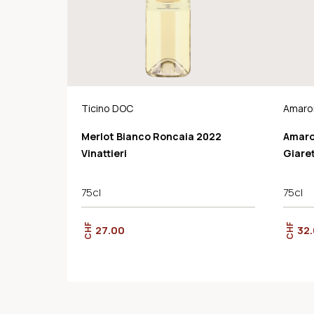
Ticino DOC
Amaron
Class
Merlot Bianco Roncaia 2022
Amaro
Vinattieri
Giare
75cl
75cl
CHF
CHF
27.00
32