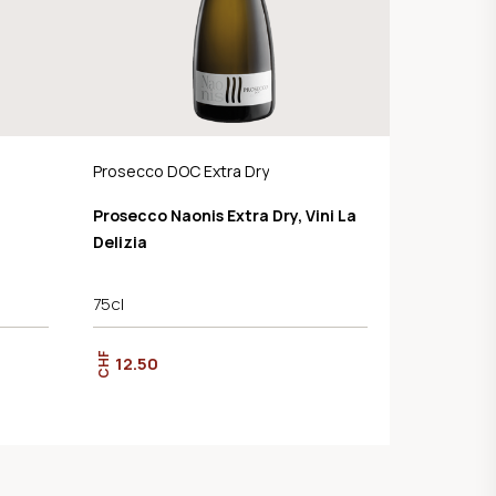
Prosecco DOC Extra Dry
Prosecco Naonis Extra Dry, Vini La
Delizia
75cl
CHF
12.50