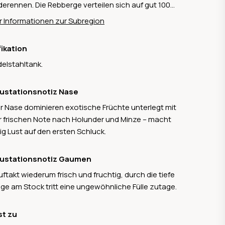
derennen. Die Rebberge verteilen sich auf gut 100
eiz gelobt.
en und liegen zwischen 400 - 650 Meter über
 Informationen zur Subregion
inden sich die klassichen
ner Rebsorten Pinot Noir, Chardonnay und
fikation
ling Sylvaner.
delstahltank.
ustationsnotiz Nase
er Nase dominieren exotische Früchte unterlegt mit
r frischen Note nach Holunder und Minze – macht
tig Lust auf den ersten Schluck.
ustationsnotiz Gaumen
uftakt wiederum frisch und fruchtig, durch die tiefe
äge am Stock tritt eine ungewöhnliche Fülle zutage.
st zu