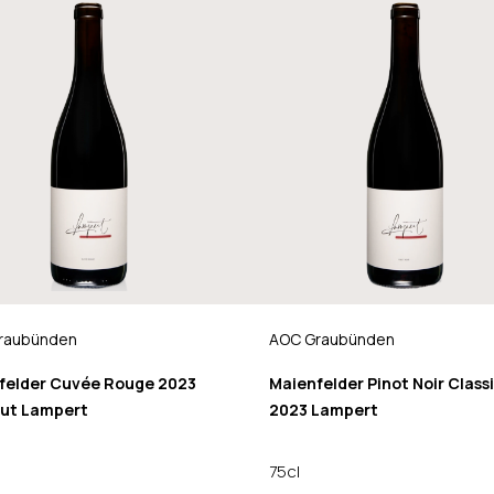
raubünden
AOC Graubünden
felder Cuvée Rouge 2023
Maienfelder Pinot Noir Class
ut Lampert
2023 Lampert
75cl