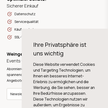
Sicherer Einkauf
Datenschutz
Servicequalität
Käuferschutz
SSL-Verschlüsselung
Ihre Privatsphäre ist
uns wichtig
Weingeschichten,
Events und Neuigkeiten!
Diese Website verwendet Cookies
Abonnieren Sie unseren Newsletter und erhalten Sie
und Targeting Technologien, um
spannende Weingeschichten, Neuigkeiten und tolle
Ihnen ein besseres Internet-
Angebote direkt in Ihre Mailbox.
Erlebnis zu ermöglichen und die
Werbung, die Sie sehen, besser an
Ihre Bedürfnisse anzupassen.
Newsletter abonnieren
Diese Technologien nutzen wir
außerdem, um Ergebnisse zu