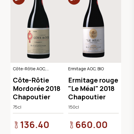
Côte-Rôtie AOC,
Ermitage AOC, BIO
BIO
Côte-Rôtie
Ermitage rouge
Mordorée 2018
"Le Méal" 2018
Chapoutier
Chapoutier
75cl
150cl
136.40
660.00
CHF
CHF