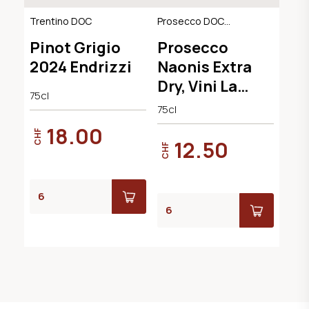
Trentino DOC
Prosecco DOC
Extra Dry
Pinot Grigio
Prosecco
2024 Endrizzi
Naonis Extra
Dry, Vini La
75cl
Delizia
75cl
18.00
CHF
12.50
CHF