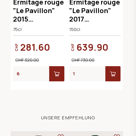
Ermitage rouge
Ermitage rouge
"Le Pavillon"
"Le Pavillon"
2015
2017
Chapoutier
Chapoutier
75cl
150cl
281.60
639.90
CHF
CHF
CHF 320.00
CHF 730.00
UNSERE EMPFEHLUNG