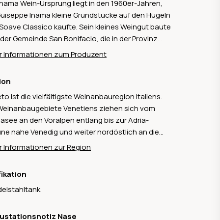
Inama Wein-Ursprung liegt in den 1960er-Jahren,
Guiseppe Inama kleine Grundstücke auf den Hügeln
Soave Classico kaufte. Sein kleines Weingut baute
n der Gemeinde San Bonifacio, die in der Provinz
na, resp. in der Region Venetien liegt. Heute wird
 Informationen zum Produzent
Betrieb von Stefano Inama geführt. Die Weinberge
ssen praktisch ausschliesslich Rebfläche auf
ion
anischen Böden. Sie sind mit den Weissweinsorten
to ist die vielfältigste Weinanbauregion Italiens.
anega, Sauvignon Blanc und Chardonnay, sowie
Weinanbaugebiete Venetiens ziehen sich vom
Rotweinsorten Cabernet Sauvignon, Carmenère
asee an den Voralpen entlang bis zur Adria-
Merlot bestockt. Stefano Inama gilt in Fachkreisen
ne nahe Venedig und weiter nordöstlich an die
die Reinkarnation des Soave. Dank seiner
ze zum Friaul. Auf einer Fläche von rund 80'000
orragenden Arbeit zählt der Soave wieder zu den
 Informationen zur Region
aren werden vor allem die Sorten Garganega,
en Weissweinen Italiens.
a und Corvina – die zusammen mit Rondinella die
fikation
s für die berühmten Amarone, Valpolicella und
delstahltank.
olina bilden – angebaut.
ustationsnotiz Nase