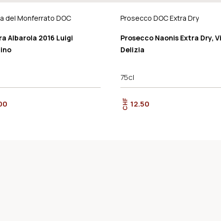
a del Monferrato DOC
Prosecco DOC Extra Dry
a Albarola 2016 Luigi
Prosecco Naonis Extra Dry, Vi
ino
Delizia
75cl
CHF
00
12.50