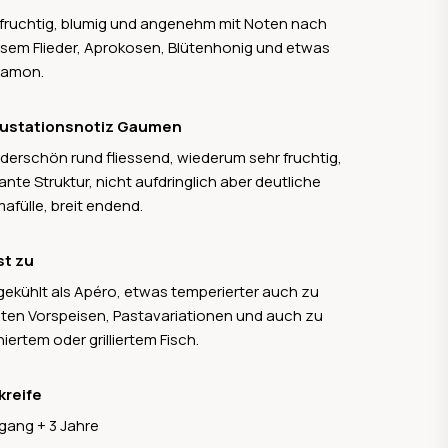
fruchtig, blumig und angenehm mit Noten nach
sem Flieder, Aprokosen, Blütenhonig und etwas
damon.
ustationsnotiz Gaumen
erschön rund fliessend, wiederum sehr fruchtig,
ante Struktur, nicht aufdringlich aber deutliche
afülle, breit endend.
st zu
gekühlt als Apéro, etwas temperierter auch zu
hten Vorspeisen, Pastavariationen und auch zu
iertem oder grilliertem Fisch.
kreife
gang + 3 Jahre