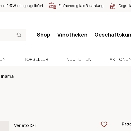
nert 2-3 Werktagen geliefert
Einfache digitale Bezahlung
Degusta
Shop
Vinotheken
Geschäftsku
SEN
TOPSELLER
NEUHEITEN
AKTIONE
Inama
Pro
Veneto IGT