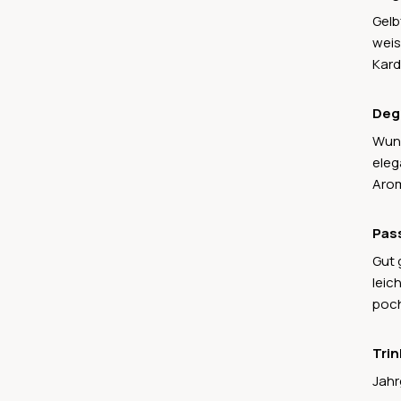
Gelb
weis
Kar
Deg
Wund
eleg
Arom
Pas
Gut 
leic
poch
Trin
Jahr