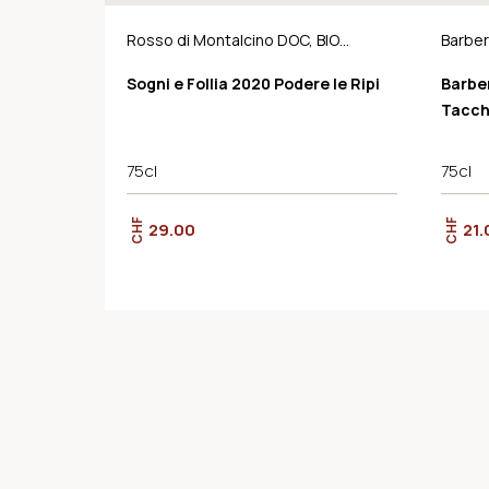
Rosso di Montalcino DOC, BIO-
Barber
Demeter
Sogni e Follia 2020 Podere le Ripi
Barber
Tacch
75cl
75cl
CHF
CHF
29.00
21.