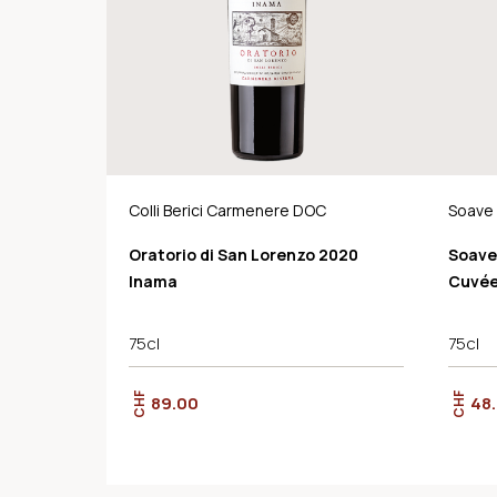
Colli Berici Carmenere DOC
Soave
Oratorio di San Lorenzo 2020
Soave
Inama
Cuvée
75cl
75cl
CHF
CHF
89.00
48