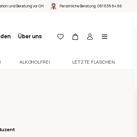
tion und Beratung vor Ort
Persönliche Beratung:
081 838 84 86
nden
Über uns
N
ALKOHOLFREI
LETZTE FLASCHEN
duzent