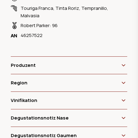
Touriga Franca
,
Tinta Roriz
,
Tempranillo
,
Malvasia
Robert Parker: 96
46257522
Produzent
Region
Vinifikation
Degustationsnotiz Nase
Degustationsnotiz Gaumen