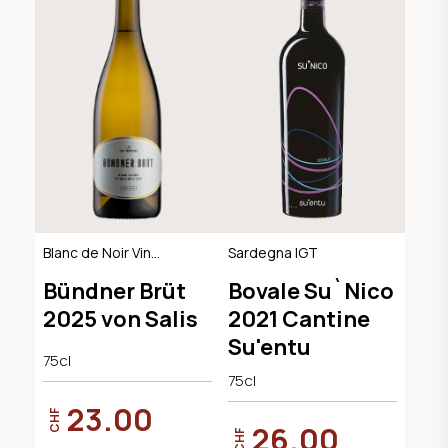
Blanc de Noir Vin
Sardegna IGT
Mousseux, AOC
Bündner Brüt
Bovale Su`Nico
Graubünden
2025 von Salis
2021 Cantine
Su'entu
75cl
75cl
23.00
CHF
26.00
CHF