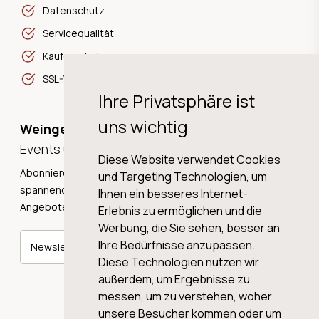
Datenschutz
Servicequalität
Käuferschutz
SSL-Verschlüsselung
Ihre Privatsphäre ist
uns wichtig
Weingeschichten,
Events und Neuigkeiten!
Diese Website verwendet Cookies
Abonnieren Sie unseren Newsletter und erhalten Sie
und Targeting Technologien, um
spannende Weingeschichten, Neuigkeiten und tolle
Ihnen ein besseres Internet-
Angebote direkt in Ihre Mailbox.
Erlebnis zu ermöglichen und die
Werbung, die Sie sehen, besser an
Ihre Bedürfnisse anzupassen.
Newsletter abonnieren
Diese Technologien nutzen wir
außerdem, um Ergebnisse zu
messen, um zu verstehen, woher
unsere Besucher kommen oder um