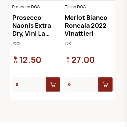
Prosecco DOC
Ticino DOC
Extra Dry
Prosecco
Merlot Bianco
Naonis Extra
Roncaia 2022
Dry, Vini La
Vinattieri
Delizia
75cl
75cl
12.50
27.00
CHF
CHF