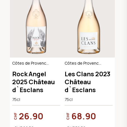
Côtes de Provence
Côtes de Provence
AOC
AOC
Rock Angel
Les Clans 2023
2025 Château
Château
d`Esclans
d`Esclans
75cl
75cl
26.90
68.90
CHF
CHF