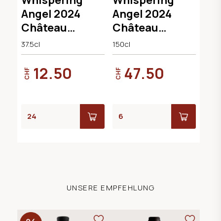
Angel 2024
Angel 2024
Château
Château
d`Esclans
d`Esclans
37.5cl
150cl
12.50
47.50
CHF
CHF
UNSERE EMPFEHLUNG