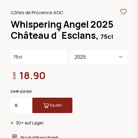
Côtes de Provence AOC
Whispering Angel 2025
Château d`Esclans,
75cl
75cl
18.90
CHF
CHF 22.50
Kaufen
30+ auf Lager
Produktbeschrieb