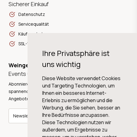
Sicherer Einkauf
Datenschutz
Servicequalität
Käuferschutz
SSL-Verschlüsselung
Ihre Privatsphäre ist
uns wichtig
Weingeschichten,
Events und Neuigkeiten!
Diese Website verwendet Cookies
Abonnieren Sie unseren Newsletter und erhalten Sie
und Targeting Technologien, um
spannende Weingeschichten, Neuigkeiten und tolle
Ihnen ein besseres Internet-
Angebote direkt in Ihre Mailbox.
Erlebnis zu ermöglichen und die
Werbung, die Sie sehen, besser an
Ihre Bedürfnisse anzupassen.
Newsletter abonnieren
Diese Technologien nutzen wir
außerdem, um Ergebnisse zu