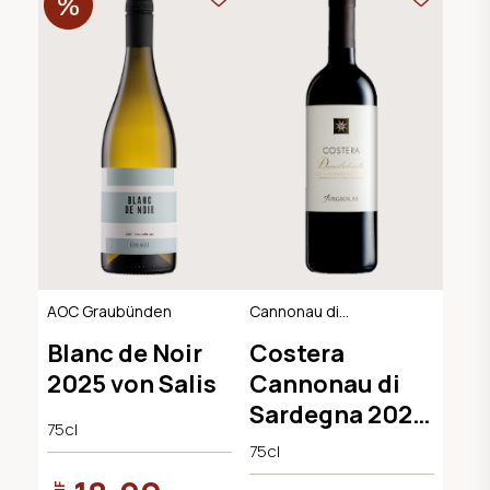
AOC Graubünden
Cannonau di
Sardegna DOC
Blanc de Noir
Costera
2025 von Salis
Cannonau di
Sardegna 2022
75cl
Cantina
75cl
Argiolas