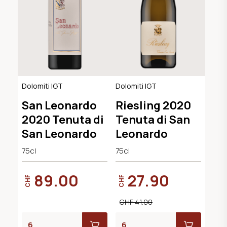
Dolomiti IGT
Dolomiti IGT
San Leonardo
Riesling 2020
2020 Tenuta di
Tenuta di San
San Leonardo
Leonardo
75cl
75cl
89.00
27.90
CHF
CHF
CHF 41.00