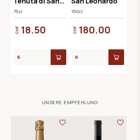
Tenuta di San
San Leonardo
Leonardo
75cl
150cl
18.50
180.00
CHF
CHF
UNSERE EMPFEHLUNG