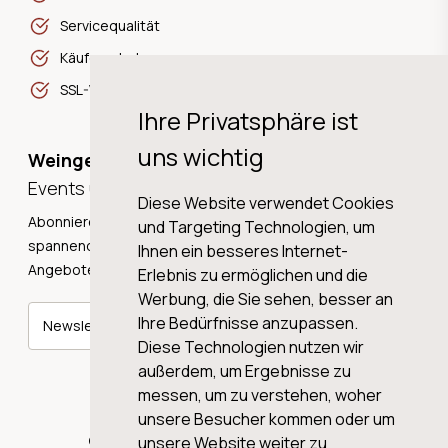
Servicequalität
Käuferschutz
SSL-Verschlüsselung
Ihre Privatsphäre ist
uns wichtig
Weingeschichten,
Events und Neuigkeiten!
Diese Website verwendet Cookies
Abonnieren Sie unseren Newsletter und erhalten Sie
und Targeting Technologien, um
spannende Weingeschichten, Neuigkeiten und tolle
Ihnen ein besseres Internet-
Angebote direkt in Ihre Mailbox.
Erlebnis zu ermöglichen und die
Werbung, die Sie sehen, besser an
Ihre Bedürfnisse anzupassen.
Newsletter abonnieren
Diese Technologien nutzen wir
außerdem, um Ergebnisse zu
messen, um zu verstehen, woher
unsere Besucher kommen oder um
© 2026 WINE AG VALENTIN & VON SALIS
unsere Website weiter zu