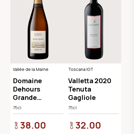
Vallée de la Marne
Toscana IGT
Domaine
Valletta 2020
Dehours
Tenuta
Grande
Gagliole
Réserve Brut
75cl
75cl
38.00
32.00
CHF
CHF