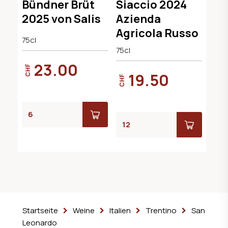
Bündner Brüt
Siaccio 2024
Graubünden
2025 von Salis
Azienda
Agricola Russo
75cl
75cl
23.00
CHF
19.50
CHF
Startseite
Weine
Italien
Trentino
San
Leonardo