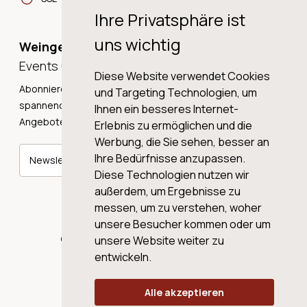
Ihre Privatsphäre ist
uns wichtig
Weingeschichten,
Events und Neuigkeiten!
Diese Website verwendet Cookies
Abonnieren Sie unseren Newsletter und erhalten Sie
und Targeting Technologien, um
spannende Weingeschichten, Neuigkeiten und tolle
Ihnen ein besseres Internet-
Angebote direkt in Ihre Mailbox.
Erlebnis zu ermöglichen und die
Werbung, die Sie sehen, besser an
Ihre Bedürfnisse anzupassen.
Newsletter abonnieren
Diese Technologien nutzen wir
außerdem, um Ergebnisse zu
messen, um zu verstehen, woher
unsere Besucher kommen oder um
© 2026 WINE AG VALENTIN & VON SALIS
unsere Website weiter zu
entwickeln.
Alle akzeptieren