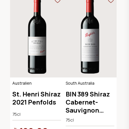
Australien
South Australia
St. Henri Shiraz
BIN 389 Shiraz
2021 Penfolds
Cabernet-
Sauvignon
75cl
2022 Penfolds
75cl