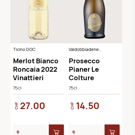
Ticino DOC
Valdobbiadene
Extra Dry DOCG
Merlot Bianco
Prosecco
Roncaia 2022
Pianer Le
Vinattieri
Colture
75cl
75cl
27.00
14.50
CHF
CHF