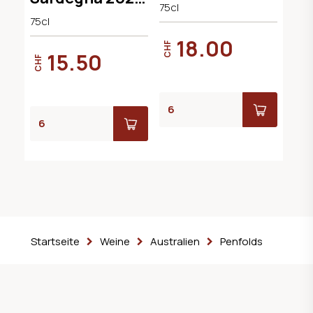
75cl
Cantina
75cl
Argiolas
18.00
CHF
15.50
CHF
Startseite
Weine
Australien
Penfolds