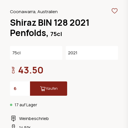
Coonawarra, Australien
Shiraz BIN 128 2021
Penfolds,
75cl
75cl
2021
43.50
CHF
Kaufen
17 auf Lager
Weinbeschrieb
14.5%