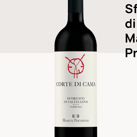
S
d
M
Pr