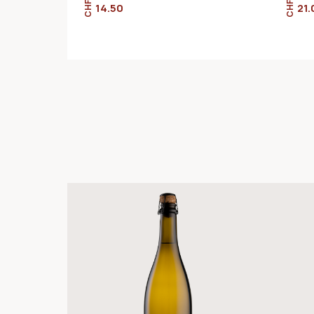
CHF
CHF
14.50
21.