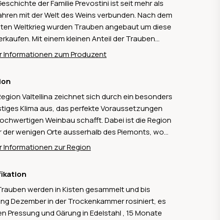
Geschichte der Familie Prevostini ist seit mehr als
ahren mit der Welt des Weins verbunden. Nach dem
ten Weltkrieg wurden Trauben angebaut um diese
erkaufen. Mit einem kleinen Anteil der Trauben
e Wein für den Eigenkonsum produziert, für die
 Informationen zum Produzent
barn und die lokalen Restaurants. Im Jahr 1988
te Mamete Prevostini von seinen Lehr- und
ion
erjahren zurück und widmet sich seither mit
Region Valtellina zeichnet sich durch ein besonders
ser Leidenschaft und höchstem Anspruch dem
tiges Klima aus, das perfekte Voraussetzungen
bau. Er gilt als einer der renommiertesten
hochwertigen Weinbau schafft. Dabei ist die Region
chafter des Veltlins (Lombardei) und steht für
r der wenigen Orte ausserhalb des Piemonts, wo
anz, Tradition und Innovation. Mamete Prevostini
Nebbiolo-Traube gedeiht. Ausserdem hat sie die
et den Betrieb und hat diesen auf die Rebsorte
 Informationen zur Region
ssten zusammenhängende Terrassenlandschaft
iolo (lokal Chiavennasca genannt) ausgerichtet,
iens und umfasst mehr als 995 Hektaren Rebfläche,
auf den extremen Steillagen der Valtellina wächst
fikation
der hauptsächlich Nebbiolo angebaut wird. Hinzu
den Charakter der alpinen Lagen ins Glas
Trauben werden in Kisten gesammelt und bis
en einige «Abkömmlinge» des Nebbiolos wie
sportiert. Das Weingut verfolgt einen
ng Dezember in der Trockenkammer rosiniert, es
ola, Rossola und Prugnola.
equenten Qualitätsansatz, der das Terroir der Alpi
en Pressung und Gärung in Edelstahl , 15 Monate
che in die Flasche bringt. Besonders bekannt ist