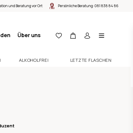
tion und Beratung vor Ort
Persönliche Beratung:
081 838 84 86
nden
Über uns
N
ALKOHOLFREI
LETZTE FLASCHEN
duzent