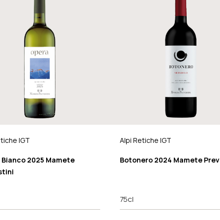
etiche IGT
Alpi Retiche IGT
 Bianco 2025 Mamete
Botonero 2024 Mamete Prevo
tini
75cl