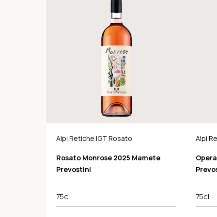
Alpi Retiche IGT Rosato
Alpi R
Rosato Monrose 2025 Mamete
Opera
Prevostini
Prevos
75cl
75cl