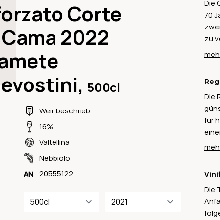
Die 
forzato Corte
70 J
zwei
i Cama 2022
zu v
wurd
amete
mehr
Nach
kehr
evostini,
Reg
500cl
Wand
Die 
gros
güns
Wein
Weinbeschrieb
für 
Bots
16%
eine
Eleg
Valtellina
die 
leit
mehr
grö
Nebb
Nebbiolo
Ital
die 
20555122
Vini
auf 
und 
Die 
komm
tran
Anfa
Pign
kons
folg
Reti