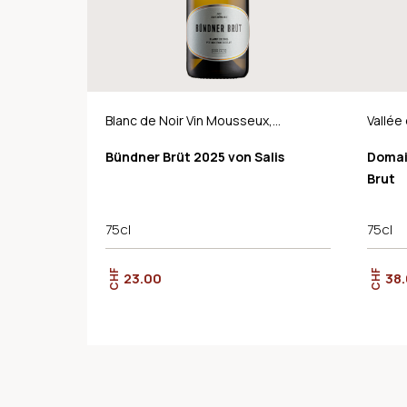
Blanc de Noir Vin Mousseux,
Vallée
AOC Graubünden
Bündner Brüt 2025 von Salis
Domai
Brut
75cl
75cl
CHF
CHF
23.00
38