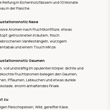
e Reifung in Eichenholzfässern und 10 Monate
ostini für seinen Sforzato (Corte di Cama und
au in der Flasche.
reda) – kraftvolle Rotweine aus getrockneten
ben, die Komplexität mit alpiner Frische vereint.
Sortiment wird mit einem Methodo classico und
ustationsnotiz Nase
 und Roséwein abgerundet. Ein Meilenstein war
nsive Aromen nach Fruchtkonfitüre, etwas
Neubau der Kellerei in Postalesio, die als erste in
opf, getrockneten Kräutern, frisch
ien das Zertifikat „Klimahaus Wine“ erhielt. Sie wurde
ebrochenen Vanillestängeln, würzigem
ogisch nachhaltig in den Fels gebaut, nutzt
fentabak und einem Touch Minze.
erkraft statt Pumpen und setzt auf erneuerbare
gien.
ustationsnotiz Gaumen
, voll und kräftig im opulenten Körper, dichte und
ekochte Fruchtaromen belegen den Gaumen,
nen, Pflaumen, Lebkuchen und etwas dunkle
kolade, enorm anhaltendes Finale.
st zu
tigen Fleischspeisen, Wild, gereifter Käse.