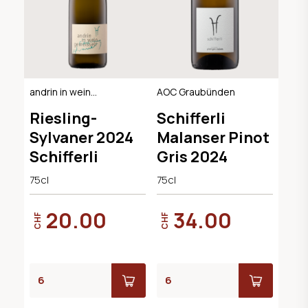
andrin in wein
AOC Graubünden
gemeisselt / VdP
Riesling-
Schifferli
Suisse
Sylvaner 2024
Malanser Pinot
Schifferli
Gris 2024
75cl
75cl
20.00
34.00
CHF
CHF