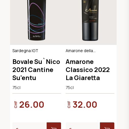
Sardegna IGT
Amarone della
Valpolicella
Bovale Su`Nico
Amarone
Classico DOCG
2021 Cantine
Classico 2022
Su'entu
La Giaretta
75cl
75cl
26.00
32.00
CHF
CHF