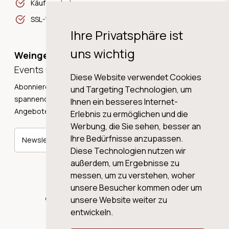
Käuferschutz
SSL-Verschlüsselung
Ihre Privatsphäre ist
uns wichtig
Weingeschichten,
Events und Neuigkeiten!
Diese Website verwendet Cookies
Abonnieren Sie unseren Newsletter und erhalten Sie
und Targeting Technologien, um
spannende Weingeschichten, Neuigkeiten und tolle
Ihnen ein besseres Internet-
Angebote direkt in Ihre Mailbox.
Erlebnis zu ermöglichen und die
Werbung, die Sie sehen, besser an
Ihre Bedürfnisse anzupassen.
Newsletter abonnieren
Diese Technologien nutzen wir
außerdem, um Ergebnisse zu
messen, um zu verstehen, woher
unsere Besucher kommen oder um
© 2026 WINE AG VALENTIN & VON SALIS
unsere Website weiter zu
entwickeln.