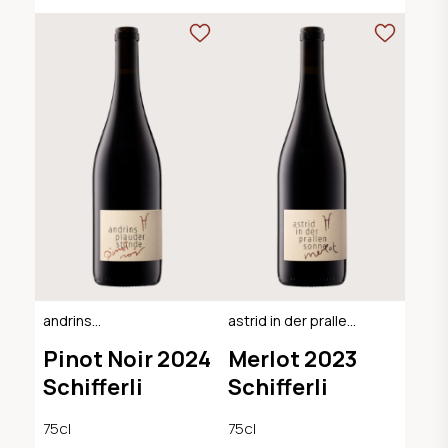
andrins
astrid in der prallen
plauderstunde /
sonne / VdP Suisse
Pinot Noir 2024
Merlot 2023
AOC Graubünden
Schifferli
Schifferli
75cl
75cl