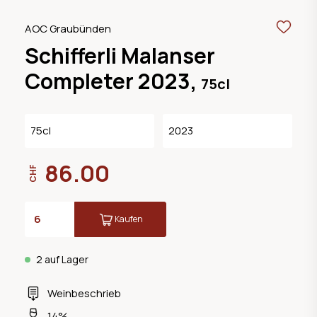
AOC Graubünden
Schifferli Malanser
Completer 2023,
75cl
75cl
2023
86.00
CHF
Kaufen
2 auf Lager
Weinbeschrieb
14%