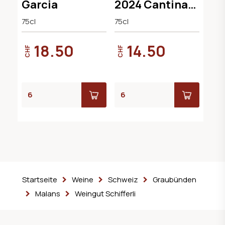
Garcia
2024 Cantina
Argiolas
75cl
75cl
18.50
14.50
CHF
CHF
Startseite
Weine
Schweiz
Graubünden
Malans
Weingut Schifferli