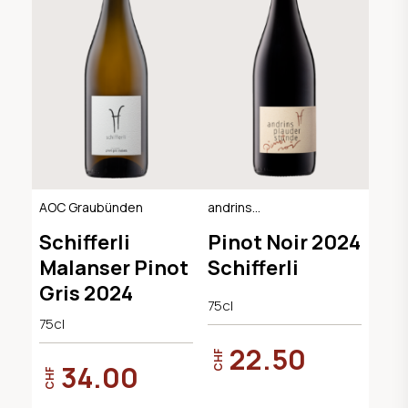
AOC Graubünden
andrins
plauderstunde /
Schifferli
Pinot Noir 2024
AOC Graubünden
Malanser Pinot
Schifferli
Gris 2024
75cl
75cl
22.50
CHF
34.00
CHF