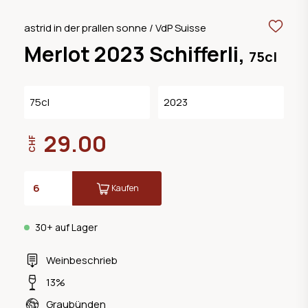
astrid in der prallen sonne / VdP Suisse
Merlot 2023 Schifferli,
75cl
75cl
2023
29.00
CHF
Kaufen
30+ auf Lager
Weinbeschrieb
13%
Graubünden