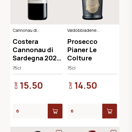
Cannonau di
Valdobbiadene
Sardegna DOC
Extra Dry DOCG
Costera
Prosecco
Cannonau di
Pianer Le
Sardegna 2022
Colture
Cantina
75cl
75cl
Argiolas
15.50
14.50
CHF
CHF