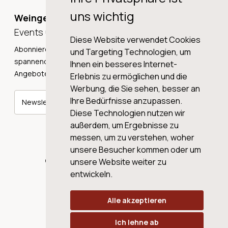
uns wichtig
Weingeschichten,
Events und Neuigkeiten!
Diese Website verwendet Cookies
Abonnieren Sie unseren Newsletter und erhalten Sie
und Targeting Technologien, um
spannende Weingeschichten, Neuigkeiten und tolle
Ihnen ein besseres Internet-
Angebote direkt in Ihre Mailbox.
Erlebnis zu ermöglichen und die
Werbung, die Sie sehen, besser an
Ihre Bedürfnisse anzupassen.
Newsletter abonnieren
Diese Technologien nutzen wir
außerdem, um Ergebnisse zu
messen, um zu verstehen, woher
unsere Besucher kommen oder um
© 2026 WINE AG VALENTIN & VON SALIS
unsere Website weiter zu
entwickeln.
Alle akzeptieren
Ich lehne ab