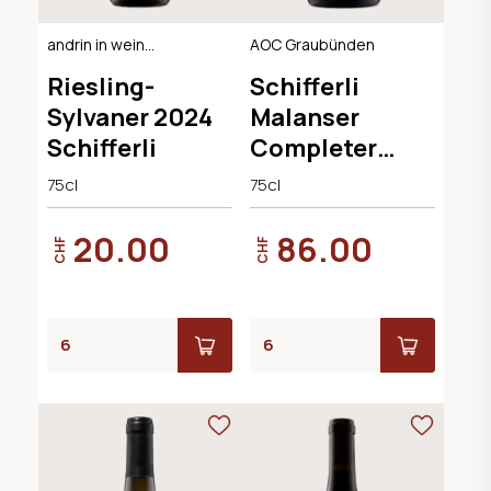
andrin in wein
AOC Graubünden
gemeisselt / VdP
Riesling-
Schifferli
Suisse
Sylvaner 2024
Malanser
Schifferli
Completer
2023
75cl
75cl
20.00
86.00
CHF
CHF