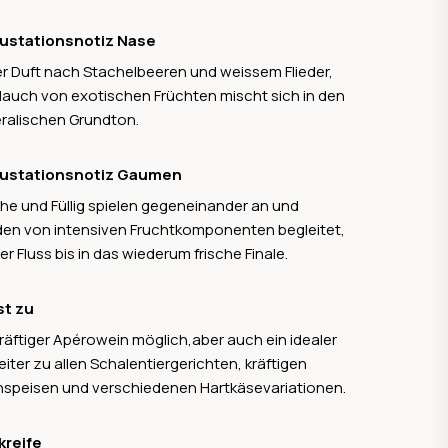
gt auch Tochter Johanna frischen Wind und neue
e in den Familienbetrieb, ohne die Handschrift
ustationsnotiz Nase
s Vaters aus dem Blick zu verlieren. Gemeinsam
er Duft nach Stachelbeeren und weissem Flieder,
weiter – mit Stil,
Hauch von exotischen Früchten mischt sich in den
ruch und viel Fingerspitzengefühl.
ralischen Grundton.
ustationsnotiz Gaumen
che und Füllig spielen gegeneinander an und
en von intensiven Fruchtkomponenten begleitet,
er Fluss bis in das wiederum frische Finale.
st zu
kräftiger Apérowein möglich,aber auch ein idealer
eiter zu allen Schalentiergerichten, kräftigen
hspeisen und verschiedenen Hartkäsevariationen.
kreife