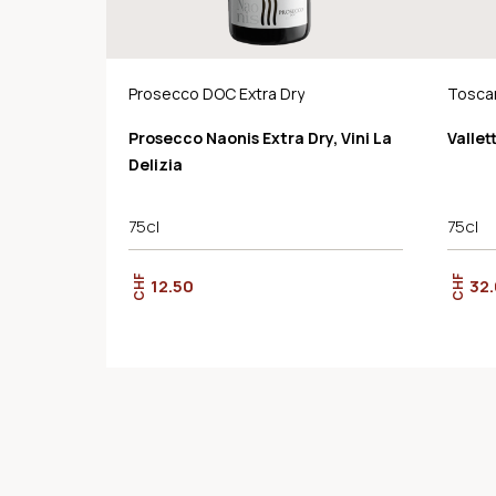
Prosecco DOC Extra Dry
Tosca
Prosecco Naonis Extra Dry, Vini La
Vallet
Delizia
75cl
75cl
CHF
CHF
12.50
32