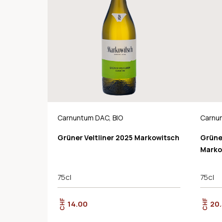
Carnuntum DAC, BIO
Carnun
Grüner Veltliner 2025 Markowitsch
Grüner
Marko
75cl
75cl
CHF
CHF
14.00
20