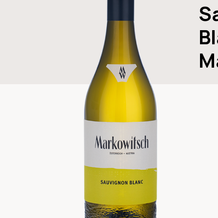
S
B
M