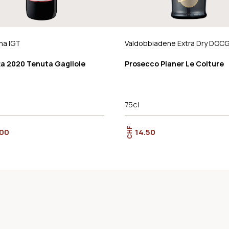
na IGT
Valdobbiadene Extra Dry DOC
ta 2020 Tenuta Gagliole
Prosecco Pianer Le Colture
75cl
CHF
.00
14.50