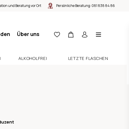
tion und Beratung vor Ort
Persönliche Beratung:
081 838 84 86
nden
Über uns
N
ALKOHOLFREI
LETZTE FLASCHEN
duzent