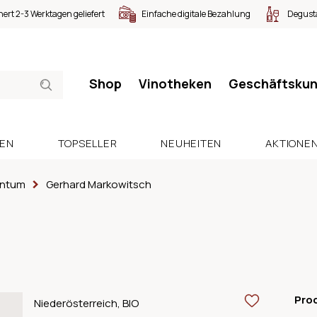
nert 2-3 Werktagen geliefert
Einfache digitale Bezahlung
Degusta
Shop
Vinotheken
Geschäftsku
SEN
TOPSELLER
NEUHEITEN
AKTIONE
untum
Gerhard Markowitsch
Pro
Niederösterreich, BIO