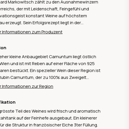
ard Markowitsch zählt zu den Ausnahmewinzern
rreichs, der mit Leidenschaft, Feingefühl und
vationsgeist konstant Weine auf höchstem
au erzeugt. Sein Erfolgsrezept liegt in der
romisslosen Arbeit im Weinberg, der akribischen
 Informationen zum Produzent
benselektion und dem gekonnten Einsatz
rner Kellertechnik – immer mit dem Ziel, jedes Jahr
ion
 feinere, präzisere Weine zu schaffen. Die Weine
eher kleine Anbaugebiet Carnuntum liegt östlich
Gerhard Markowitsch sind authentisch,
Wien und ist mit Reben auf einer Fläche von 925
aktervoll und spiegeln die Typizität sowohl
aren bestückt. Ein spezieller Wein dieser Region ist
ischer als auch internationaler Rebsorten wider.
Rubin Carnuntum, der zu 100% aus Zweigelt
its 1999 wurde er von Falstaff zum Winzer des
eht. Dank der nahen Donau ist das Klima mild, aber
es ernannt – ein früher Meilenstein in einer
 Informationen zur Region
t zu heiss. Zweigelt und Blaufränkisch sind die
inuierlichen Erfolgsgeschichte. Mit dem «M1»
en Lokalmatadorinnen. Je länger je mehr wird hier
te er später ein weiteres Ausrufezeichen: 100
fikation
 Grüner Veltliner angebaut und versucht den
taff-Punkte unterstreichen eindrucksvoll seine
grösste Teil des Weines wird frisch und aromatisch
sischen Grüner Veltliner beispielsweise aus der
equente Qualitätsphilosophie. Seine Grundwerte
tahltank auf der Feinhefe ausgebaut. Ein kleinerer
au die Stirn zu bieten.
duld, Balance, Charakter und technisches Können
 für die Struktur in französischer Eiche 3ter Füllung.