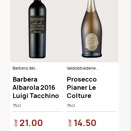
Barbera del
Valdobbiadene
Monferrato DOC
Extra Dry DOCG
Barbera
Prosecco
Albarola 2016
Pianer Le
Luigi Tacchino
Colture
75cl
75cl
21.00
14.50
CHF
CHF