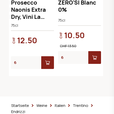
Prosecco
ZERO'SI Blanc
Naonis Extra
0%
Dry, Vini La
75cl
Delizia
75cl
10.50
CHF
12.50
CHF
CHF 13.50
Startseite
Weine
Italien
Trentino
Endrizzi