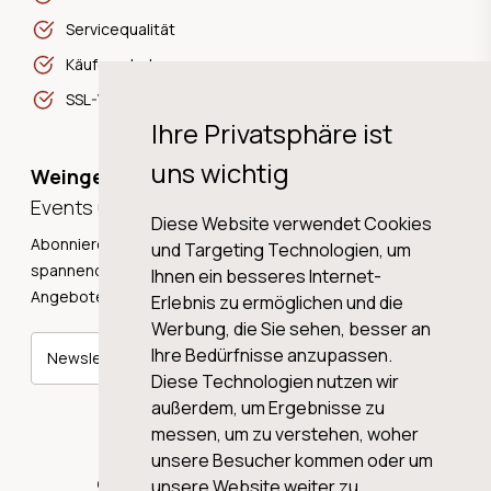
Servicequalität
Käuferschutz
SSL-Verschlüsselung
Ihre Privatsphäre ist
uns wichtig
Weingeschichten,
Events und Neuigkeiten!
Diese Website verwendet Cookies
Abonnieren Sie unseren Newsletter und erhalten Sie
und Targeting Technologien, um
spannende Weingeschichten, Neuigkeiten und tolle
Ihnen ein besseres Internet-
Angebote direkt in Ihre Mailbox.
Erlebnis zu ermöglichen und die
Werbung, die Sie sehen, besser an
Ihre Bedürfnisse anzupassen.
Newsletter abonnieren
Diese Technologien nutzen wir
außerdem, um Ergebnisse zu
messen, um zu verstehen, woher
unsere Besucher kommen oder um
© 2026 WINE AG VALENTIN & VON SALIS
unsere Website weiter zu