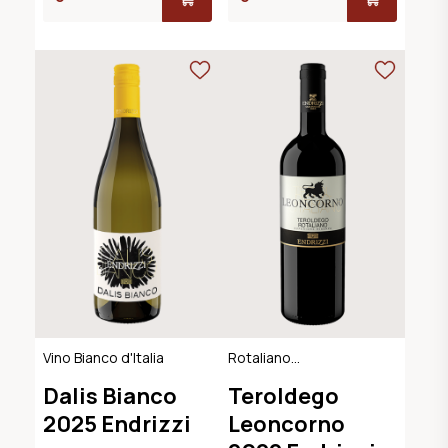
Vino Bianco d'Italia
Rotaliano
Superiore Riserva
Dalis Bianco
Teroldego
DOP
2025 Endrizzi
Leoncorno