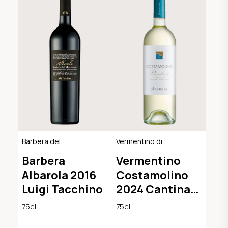
Barbera del
Vermentino di
Monferrato DOC
Sardegna DOC
Barbera
Vermentino
Albarola 2016
Costamolino
Luigi Tacchino
2024 Cantina
Argiolas
75cl
75cl