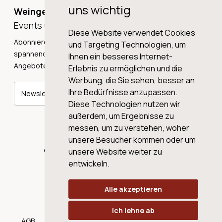
uns wichtig
Weingeschichten,
Events und Neuigkeiten!
Diese Website verwendet Cookies
Abonnieren Sie unseren Newsletter und erhalten Sie
und Targeting Technologien, um
spannende Weingeschichten, Neuigkeiten und tolle
Ihnen ein besseres Internet-
Angebote direkt in Ihre Mailbox.
Erlebnis zu ermöglichen und die
Werbung, die Sie sehen, besser an
Ihre Bedürfnisse anzupassen.
Newsletter abonnieren
Diese Technologien nutzen wir
außerdem, um Ergebnisse zu
messen, um zu verstehen, woher
unsere Besucher kommen oder um
© 2026 WINE AG VALENTIN & VON SALIS
unsere Website weiter zu
entwickeln.
Alle akzeptieren
Ich lehne ab
AGB
Datenschutz
Impressum
Cookies