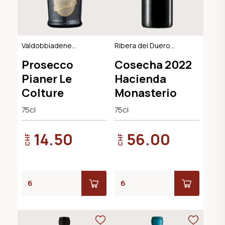
Valdobbiadene
Ribera del Duero
Extra Dry DOCG
DO, BIO
Prosecco
Cosecha 2022
Pianer Le
Hacienda
Colture
Monasterio
75cl
75cl
14.50
56.00
CHF
CHF