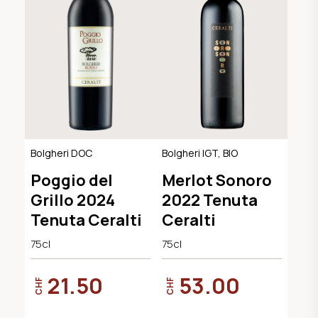
Bolgheri DOC
Bolgheri IGT, BIO
Poggio del
Merlot Sonoro
Grillo 2024
2022 Tenuta
Tenuta Ceralti
Ceralti
75cl
75cl
21.50
53.00
CHF
CHF