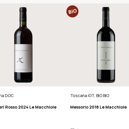
na DOC
Toscana IGT, BIO BIO
eri Rosso 2024 Le Macchiole
Messorio 2018 Le Macchiole