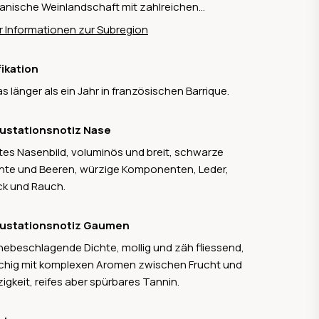
anische Weinlandschaft mit zahlreichen
enhainen und Wäldern. Auf einer Fläche von 1220
 Informationen zur Subregion
aren werden hier absolute Spitzenweine
uziert. Dabei dominieren die Sorten Cabernet
fikation
c, Cabernet Sauvignon und Merlot.
s länger als ein Jahr in französischen Barrique.
ustationsnotiz Nase
tes Nasenbild, voluminös und breit, schwarze
hte und Beeren, würzige Komponenten, Leder,
k und Rauch.
ustationsnotiz Gaumen
ebeschlagende Dichte, mollig und zäh fliessend,
schig mit komplexen Aromen zwischen Frucht und
igkeit, reifes aber spürbares Tannin.