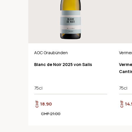
AOC Graubünden
Verme
Blanc de Noir 2025 von Salis
Verme
Canti
75cl
75cl
CHF
CHF
18.90
14.
CHF 21.00