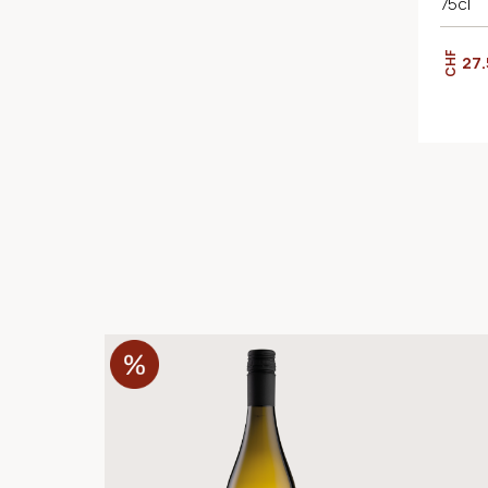
75cl
CHF
27