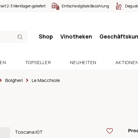
nert 2-3 Werktagen geliefert
Einfache digitale Bezahlung
Degusta
Shop
Vinotheken
Geschäftsku
SEN
TOPSELLER
NEUHEITEN
AKTIONE
Bolgheri
Le Macchiole
Pro
Toscana IGT