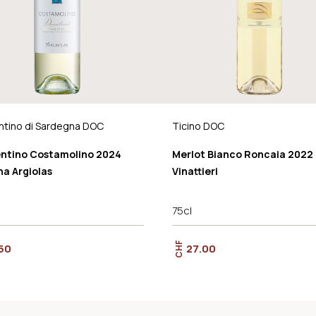
ntino di Sardegna DOC
Ticino DOC
ntino Costamolino 2024
Merlot Bianco Roncaia 2022
na Argiolas
Vinattieri
75cl
CHF
50
27.00