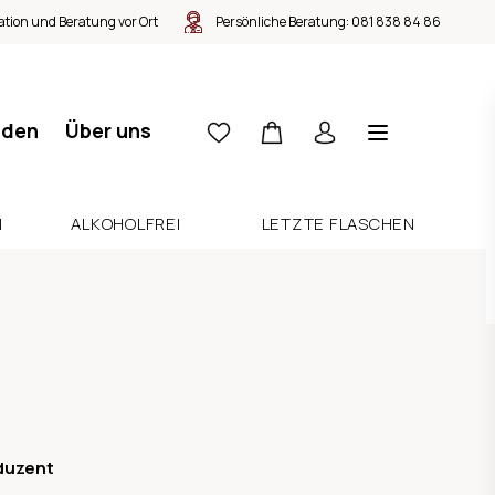
tion und Beratung vor Ort
Persönliche Beratung:
081 838 84 86
nden
Über uns
N
ALKOHOLFREI
LETZTE FLASCHEN
duzent