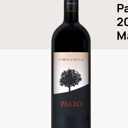
P
2
M