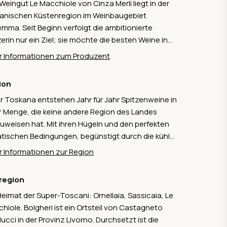
Weingut Le Macchiole von Cinza Merli liegt in der
anischen Küstenregion im Weinbaugebiet
mma. Seit Beginn verfolgt die ambitionierte
erin nur ein Ziel; sie möchte die besten Weine in
aufstrebenden Weinregion keltern. Dank
 Informationen zum Produzent
elanger biologischer Bewirtschaftung (ohne
ifiziertung) und grösster Sorgfalt im Rebberg
ion
en die Reben in einem perfekten Gleichgewicht
er Toskana entstehen Jahr für Jahr Spitzenweine in
liefern aromatische, gehaltvolle Trauben. Durch
r Menge, die keine andere Region des Landes
kompromisslose Fokussierung auf Qualität
uweisen hat. Mit ihren Hügeln und den perfekten
lierte sich Le Macchiole an der Qualitätsspitze des
atischen Bedingungen, begünstigt durch die kühle
aner Weinbaus.
esbrise in den Sommermonaten gedeihen hier
 Informationen zur Region
hl französische als auch einheimische
bensorten. Auf über 64'000 Hektaren werden hier
region
wiegend die Sorten Sangiovese, Merlot und
Heimat der Super-Toscani: Ornellaia, Sassicaia, Le
accia angebaut.
hiole. Bolgheri ist ein Ortsteil von Castagneto
ucci in der Provinz Livorno. Durchsetzt ist die