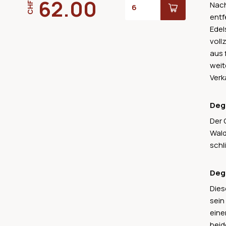
62.00
Nach
CHF
entf
Edel
voll
aus 
weit
Verk
Deg
Der 
Wald
schl
Deg
Dies
sein
eine
beid