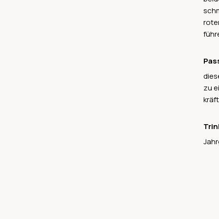
schm
rote
führ
Pas
dies
zu e
kräf
Trin
Jahr