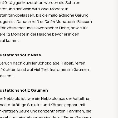
 40-tägiger Mazeration werden die Schalen
ernt und der Wein wird zwei Monate in
stahltank belassen, bis die malolaktische Gärung
zogen ist. Danach reift er für 24 Monaten in Fässern
fränzösischer und slawonischer Eiche, sowie für
ere 12 Monate in der Flasche bevor er in den
auf kommt.
ustationsnotiz Nase
Geruch nach dunkler Schokolade, Tabak, reifen
früchten lässt auf viel Tertiäraromen im Gaumen
iessen…
ustationsnotiz Gaumen
er Nebbiolo ist, wie ein Nebbiolo aus der Valtellina
 sollte: kräftige Struktur und Körper, gepaart mit
r kräftigen Säure und konzentrierten Tanninen, die
e sehr gut eingebunden sind. Im mittleren Gaumen