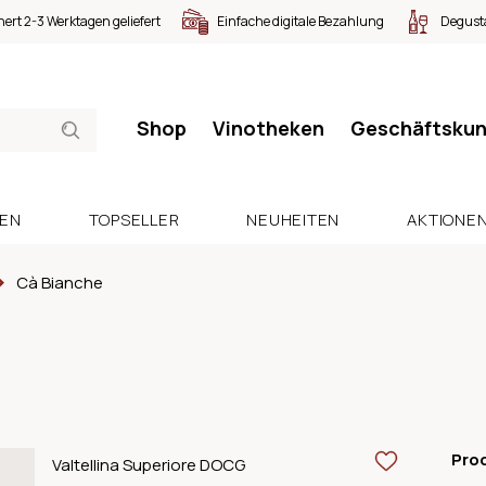
nert 2-3 Werktagen geliefert
Einfache digitale Bezahlung
Degusta
Shop
Vinotheken
Geschäftsku
SEN
TOPSELLER
NEUHEITEN
AKTIONE
Cà Bianche
Pro
Valtellina Superiore DOCG