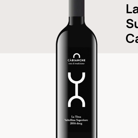
L
S
C