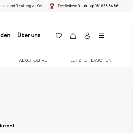
tion und Beratung vor Ort
Persönliche Beratung:
081 838 84 86
nden
Über uns
N
ALKOHOLFREI
LETZTE FLASCHEN
duzent