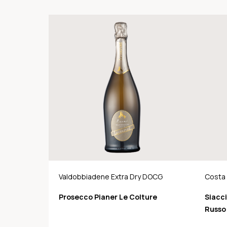
Valdobbiadene Extra Dry DOCG
Costa
Prosecco Pianer Le Colture
Siacc
Russo