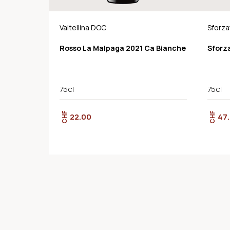
Valtellina DOC
Sforza
Rosso La Malpaga 2021 Ca Bianche
Sforz
75cl
75cl
CHF
CHF
22.00
47