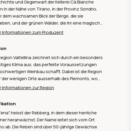
hichte und Gegenwart der Kellerei Cà Bianche
en in der Nähe von Tirano, in der Provinz Sondrio,
r dem wachsamen Blick der Berge, die sie
ben, und der grünen Wälder, die ihr eine magische
sphäre verleihen. Tradition ist das Schlüsselwort
 Informationen zum Produzent
er Kellerei Cà Bianche, zusammen mit dem Anbau
Hand und der Verwendung von Trauben höchster
ion
ität ohne Pestizide bieten die Weine einen
Region Valtellina zeichnet sich durch ein besonders
entischen Geschmack, der den Gaumen eines
tiges Klima aus, das perfekte Voraussetzungen
n Kenners erfreut.
hochwertigen Weinbau schafft. Dabei ist die Region
r der wenigen Orte ausserhalb des Piemonts, wo
Nebbiolo-Traube gedeiht. Ausserdem hat sie die
 Informationen zur Region
ssten zusammenhängende Terrassenlandschaft
iens und umfasst mehr als 995 Hektaren Rebfläche,
fikation
der hauptsächlich Nebbiolo angebaut wird. Hinzu
Tena" heisst der Rebberg, in dem dieser herrliche
en einige «Abkömmlinge» des Nebbiolos wie
liner heranwächst. Der Name leitet sich vom Ort
ola, Rossola und Prugnola.
no ab. Die Reben sind über 50-jährige Gewächse.