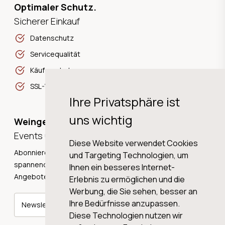
Optimaler Schutz.
Sicherer Einkauf
Datenschutz
Servicequalität
Käuferschutz
SSL-Verschlüsselung
Ihre Privatsphäre ist
uns wichtig
Weingeschichten,
Events und Neuigkeiten!
Diese Website verwendet Cookies
Abonnieren Sie unseren Newsletter und erhalten Sie
und Targeting Technologien, um
spannende Weingeschichten, Neuigkeiten und tolle
Ihnen ein besseres Internet-
Angebote direkt in Ihre Mailbox.
Erlebnis zu ermöglichen und die
Werbung, die Sie sehen, besser an
Ihre Bedürfnisse anzupassen.
Newsletter abonnieren
Diese Technologien nutzen wir