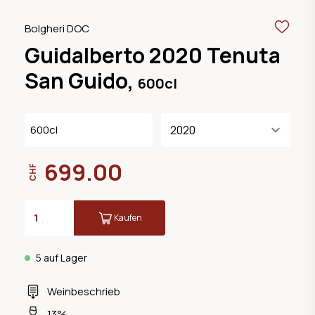
Bolgheri DOC
Guidalberto 2020 Tenuta
San Guido,
600cl
600cl
699.00
CHF
Kaufen
5 auf Lager
Weinbeschrieb
13%