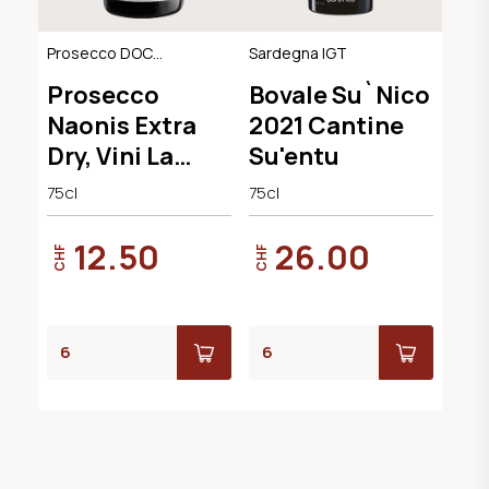
Prosecco DOC
Sardegna IGT
Extra Dry
Prosecco
Bovale Su`Nico
Naonis Extra
2021 Cantine
Dry, Vini La
Su'entu
Delizia
75cl
75cl
12.50
26.00
CHF
CHF