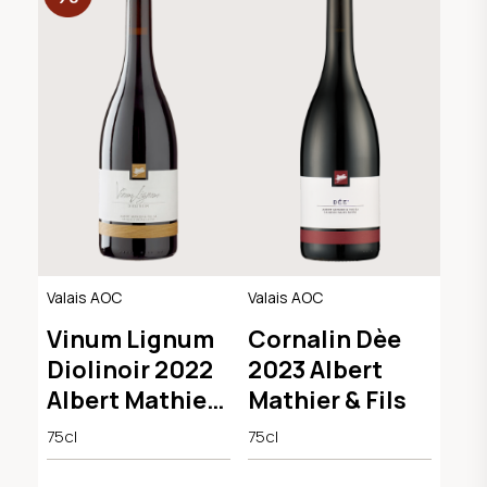
Valais AOC
Valais AOC
Vinum Lignum
Cornalin Dèe
Diolinoir 2022
2023 Albert
Albert Mathier
Mathier & Fils
& Fils
75cl
75cl