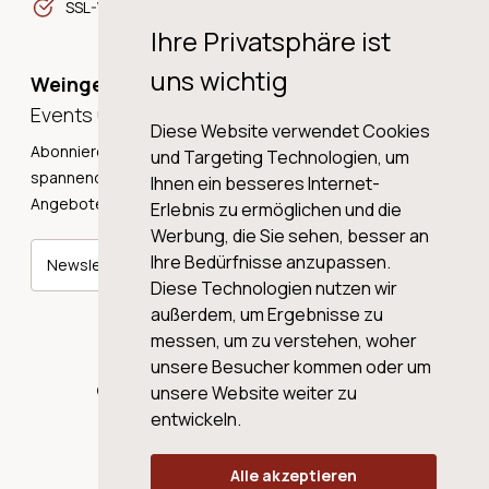
SSL-Verschlüsselung
Ihre Privatsphäre ist
uns wichtig
Weingeschichten,
Events und Neuigkeiten!
Diese Website verwendet Cookies
Abonnieren Sie unseren Newsletter und erhalten Sie
und Targeting Technologien, um
spannende Weingeschichten, Neuigkeiten und tolle
Ihnen ein besseres Internet-
Angebote direkt in Ihre Mailbox.
Erlebnis zu ermöglichen und die
Werbung, die Sie sehen, besser an
Ihre Bedürfnisse anzupassen.
Newsletter abonnieren
Diese Technologien nutzen wir
außerdem, um Ergebnisse zu
messen, um zu verstehen, woher
unsere Besucher kommen oder um
© 2026 WINE AG VALENTIN & VON SALIS
unsere Website weiter zu
entwickeln.
Alle akzeptieren