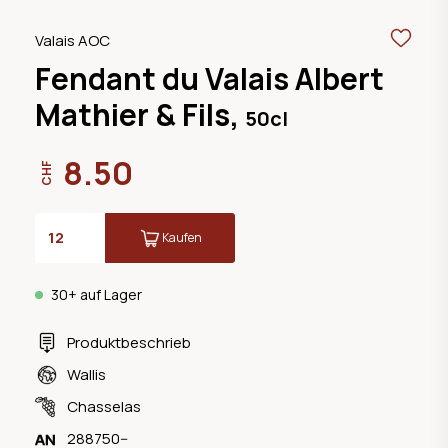
Valais AOC
Fendant du Valais Albert
Mathier & Fils,
50cl
8.50
CHF
Kaufen
30+ auf Lager
Produktbeschrieb
Wallis
Chasselas
288750--