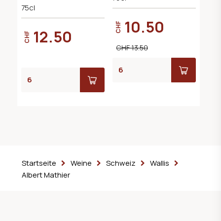
Delizia
75cl
10.50
CHF
12.50
CHF
CHF 13.50
Startseite
Weine
Schweiz
Wallis
Albert Mathier