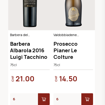
Barbera del
Valdobbiadene
Monferrato DOC
Extra Dry DOCG
Barbera
Prosecco
Albarola 2016
Pianer Le
Luigi Tacchino
Colture
75cl
75cl
21.00
14.50
CHF
CHF