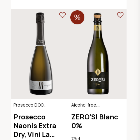
Prosecco DOC
Alcohol free,
Extra Dry
Sparkling Dry
Prosecco
ZERO'SI Blanc
Naonis Extra
0%
Dry, Vini La
75cl