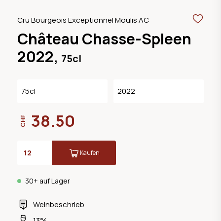
Cru Bourgeois Exceptionnel Moulis AC
Château Chasse-Spleen
2022,
75cl
75cl
2022
38.50
CHF
Kaufen
30+ auf Lager
Weinbeschrieb
13%