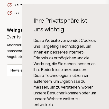
Käuferschutz
SSL-Verschlüsselung
Ihre Privatsphäre ist
uns wichtig
Weingeschichten,
Events und Neuigkeiten!
Diese Website verwendet Cookies
Abonnieren Sie unseren Newsletter und erhalten Sie
und Targeting Technologien, um
spannende Weingeschichten, Neuigkeiten und tolle
Ihnen ein besseres Internet-
Angebote direkt in Ihre Mailbox.
Erlebnis zu ermöglichen und die
Werbung, die Sie sehen, besser an
Ihre Bedürfnisse anzupassen.
Newsletter abonnieren
Diese Technologien nutzen wir
außerdem, um Ergebnisse zu
messen, um zu verstehen, woher
unsere Besucher kommen oder um
© 2026 WINE AG VALENTIN & VON SALIS
unsere Website weiter zu
entwickeln.