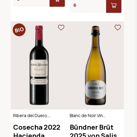
Ribera del Duero
Blanc de Noir Vin
DO, BIO
Mousseux, AOC
Cosecha 2022
Bündner Brüt
Graubünden
Hacienda
2025 von Salis