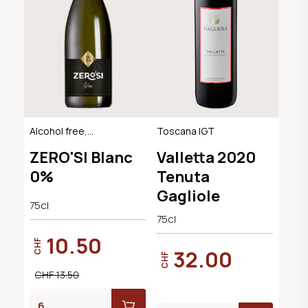
Alcohol free,
Toscana IGT
Sparkling Dry
ZERO'SI Blanc
Valletta 2020
0%
Tenuta
Gagliole
75cl
75cl
10.50
CHF
32.00
CHF
CHF 13.50