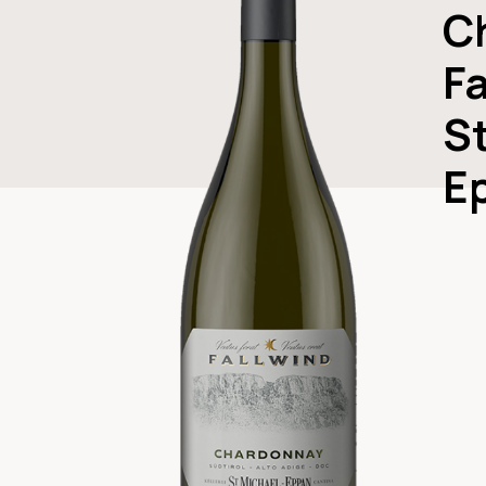
C
F
St
E