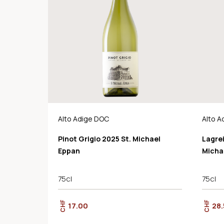
Alto Adige DOC
Alto A
Pinot Grigio 2025 St. Michael
Lagrei
Eppan
Micha
75cl
75cl
CHF
CHF
17.00
28