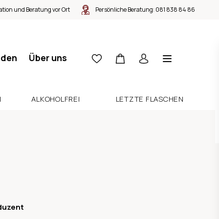
tion und Beratung vor Ort
Persönliche Beratung:
081 838 84 86
nden
Über uns
N
ALKOHOLFREI
LETZTE FLASCHEN
duzent