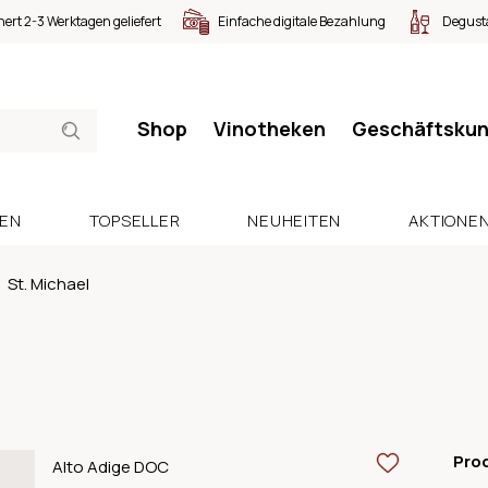
nert 2-3 Werktagen geliefert
Einfache digitale Bezahlung
Degusta
Shop
Vinotheken
Geschäftsku
SEN
TOPSELLER
NEUHEITEN
AKTIONE
St. Michael
Pro
Alto Adige DOC