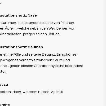
.
io, Pinot Bianco und Gewürztraminer. Dazu
en rote Sorten wie Pinot Noir, Lagrein und
rnet Sauvignon, welche sich ebenfalls auf
ustationsnotiz Nase
stem Niveau bewegen und sich durch ein
htaromen, insbesondere solche von frischen,
pielloses Reifepotenzial auszeichnen. Besonders
en Äpfeln, welche neben den Weinbergen von
rkenswert sind die Einzellagen-Weine, die das
l heranreifen, prägen seinen Geruch.
oir besonders gut widerspiegeln und international
n ausgesprochen guten Ruf geniessen.
ustationsnotiz Gaumen
nehme Fülle und seltene Eleganz. Ein schönes,
ewogenes Verhältnis zwischen Säure und
hheit geben diesem Chardonnay seine besondere
ktur.
st zu
peisen, Fisch, weissem Fleisch, Apéritif.
kreife