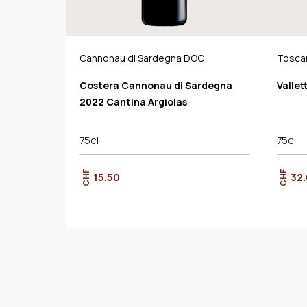
Cannonau di Sardegna DOC
Tosca
Costera Cannonau di Sardegna
Vallet
2022 Cantina Argiolas
75cl
75cl
CHF
CHF
15.50
32