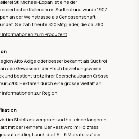
Kellerei St. Michael-Eppan ist eine der
mmiertesten Kellereien in Südtirol und wurde 1907
ppan an der Weinstrasse als Genossenschaft
ündet. Sie zählt heute 320 Mitglieder, die ca. 390
ar Anbaufläche bewirtschaften, wobei sich diese
 Informationen zum Produzent
verschiedenste Mikroklimata und Bodentypen
eilen, was zu einer grossen Vielfalt der Weine führt.
ion
Klima zeichnet sich durch milde Temperaturen,
Region Alto Adige oder besser bekannt als Südtirol
eilhafte Temperaturschwankungen zwischen Tag
t an den Gewässern der Etsch beziehungsweise
Nacht und vielen Sonnenstunden aus, während
ck und besticht trotz ihrer überschaubaren Grösse
Böden von kalkhaltigem Schotter bis lehmigen und
nur 5200 Hektaren durch eine grosse Vielfalt an
igen Substraten reichen. Diese Vielfalt bietet
sweinen, opulenten Rotweinen, Süssweinen und
klassige Bedingungen für die Produktion
 Informationen zur Region
r einzelnen Schaumweinen. Die wichtigsten
lebiger und ausdrucksstarker Weine. Die Kellerei
orten dabei bilden bei den roten Sorten
 dabei grossen Wert auf nachhaltigen Weinbau und
fikation
atsch, Lagrein und Pinot Noir sowie bei den
Verbindung von Tradition und innovativer
wird im Stahltank vergoren und hat einen längeren
sen Rebsorten Sauvignon blanc, Weissburgunder
ertechnik. Ein Steckenpferd der Kellerei St. Michael-
akt mit der Feinhefe. Der Rest wird im Holzfass
Gewürztraminer.
n sind mit Sicherheit ihre Weissweine, da zu
ebaut und liegt auch dort 5 – 6 Monate auf der
en sind: Chardonnay, Sauvignon Blanc, Pinot