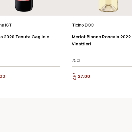
na IGT
Ticino DOC
ta 2020 Tenuta Gagliole
Merlot Bianco Roncaia 2022
Vinattieri
75cl
CHF
.00
27.00