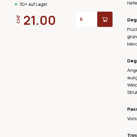
Hefe
30+ auf Lager
Grig
komm
21.00
CHF
Cabe
Deg
höch
Fruc
beis
grün
beme
Mero
Terr
eine
Deg
Ange
ausg
Weic
Stru
Pas
Vors
Trin