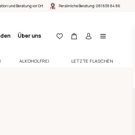
tion und Beratung vor Ort
Persönliche Beratung:
081 838 84 86
nden
Über uns
N
ALKOHOLFREI
LETZTE FLASCHEN