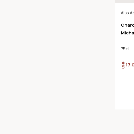
Alto A
Chard
Micha
75cl
CHF
17.