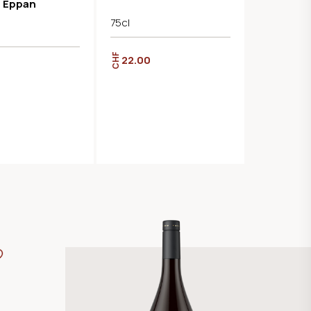
l Eppan
75cl
CHF
22.00