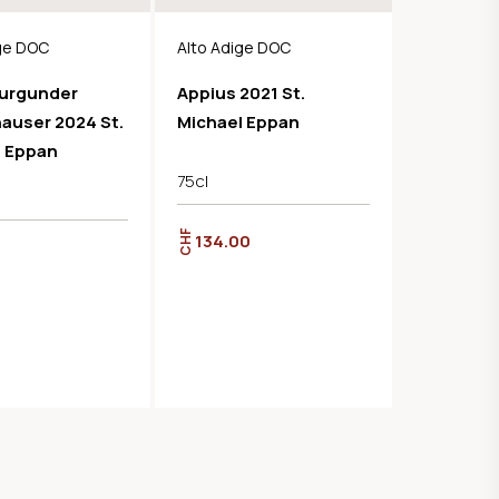
ige DOC
Alto Adige DOC
urgunder
Appius 2021 St.
auser 2024 St.
Michael Eppan
l Eppan
75cl
CHF
134.00