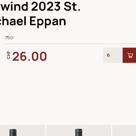
lwind 2023 St.
chael Eppan
75cl
26.00
CHF