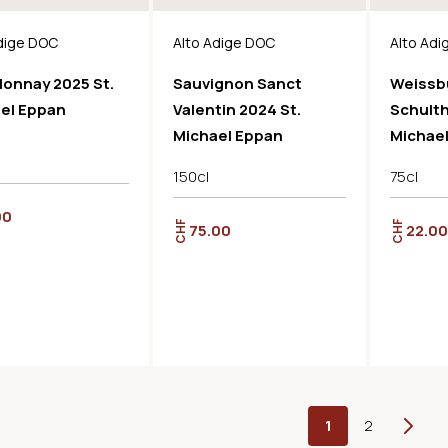
dige DOC
Alto Adige DOC
Alto Ad
onnay 2025 St.
Sauvignon Sanct
Weissb
el Eppan
Valentin 2024 St.
Schulth
Michael Eppan
Michae
150cl
75cl
00
CHF
CHF
75.00
22.00
1
2
Weiter