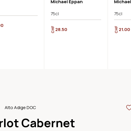
Michael Eppan
Michae
75cl
75cl
00
CHF
CHF
28.50
21.00
Alto Adige DOC
rlot Cabernet