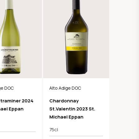
ige DOC
Alto Adige DOC
traminer 2024
Chardonnay
hael Eppan
St.Valentin 2023 St.
Michael Eppan
75cl