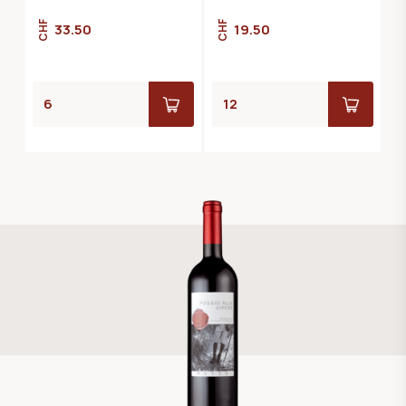
CHF
CHF
33.50
19.50