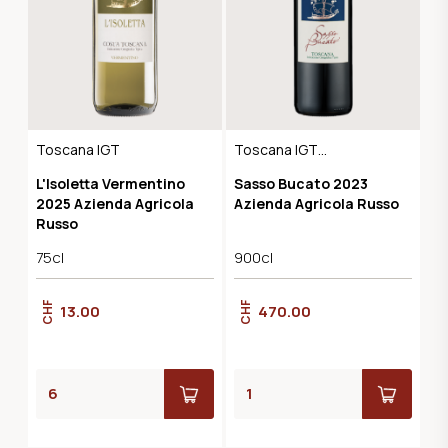
Toscana IGT
Toscana IGT
Maremma
L'Isoletta Vermentino
Sasso Bucato 2023
2025 Azienda Agricola
Azienda Agricola Russo
Russo
75cl
900cl
CHF
CHF
13.00
470.00