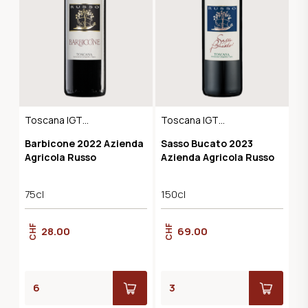
Toscana IGT
Toscana IGT
Maremma
Maremma
Barbicone 2022 Azienda
Sasso Bucato 2023
Agricola Russo
Azienda Agricola Russo
75cl
150cl
CHF
CHF
28.00
69.00