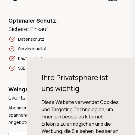
Optimaler Schutz.
Sicherer Einkauf
Datenschutz
Servicequalität
Käuferschutz
SSL-Verschlüsselung
Ihre Privatsphäre ist
uns wichtig
Weingeschichten,
Events und Neuigkeiten!
Diese Website verwendet Cookies
Abonnieren Sie unseren Newsletter und erhalten Sie
und Targeting Technologien, um
spannende Weingeschichten, Neuigkeiten und tolle
Ihnen ein besseres Internet-
Angebote direkt in Ihre Mailbox.
Erlebnis zu ermöglichen und die
Werbung, die Sie sehen, besser an