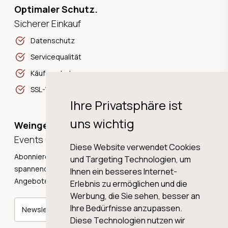
Optimaler Schutz.
Sicherer Einkauf
Datenschutz
Servicequalität
Käuferschutz
SSL-Verschlüsselung
Ihre Privatsphäre ist
uns wichtig
Weingeschichten,
Events und Neuigkeiten!
Diese Website verwendet Cookies
Abonnieren Sie unseren Newsletter und erhalten Sie
und Targeting Technologien, um
spannende Weingeschichten, Neuigkeiten und tolle
Ihnen ein besseres Internet-
Angebote direkt in Ihre Mailbox.
Erlebnis zu ermöglichen und die
Werbung, die Sie sehen, besser an
Ihre Bedürfnisse anzupassen.
Newsletter abonnieren
Diese Technologien nutzen wir