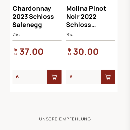
Chardonnay
Molina Pinot
2023 Schloss
Noir 2022
Salenegg
Schloss
Salenegg
75cl
75cl
37.00
30.00
CHF
CHF
UNSERE EMPFEHLUNG