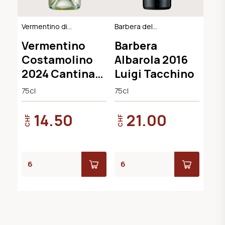
Vermentino di
Barbera del
Sardegna DOC
Monferrato DOC
Vermentino
Barbera
Costamolino
Albarola 2016
2024 Cantina
Luigi Tacchino
Argiolas
75cl
75cl
14.50
21.00
CHF
CHF