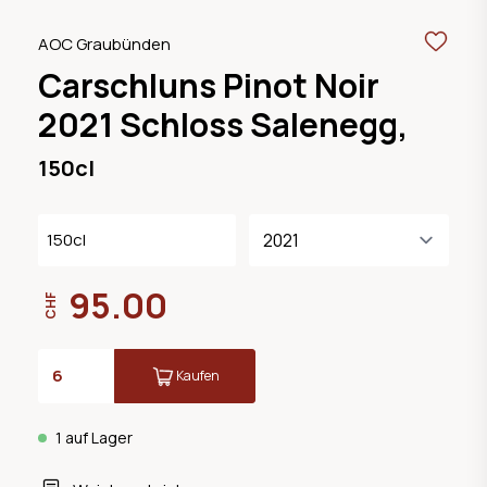
AOC Graubünden
Carschluns Pinot Noir
2021 Schloss Salenegg,
150cl
150cl
95.00
CHF
Kaufen
1 auf Lager