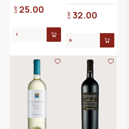
25.00
CHF
32.00
CHF