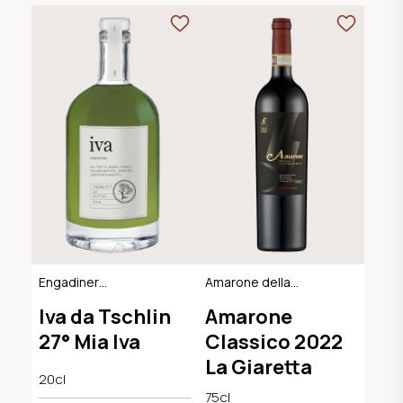
Engadiner
Amarone della
Kräuterlikör
Valpolicella
Iva da Tschlin
Amarone
Classico DOCG
27° Mia Iva
Classico 2022
La Giaretta
20cl
75cl