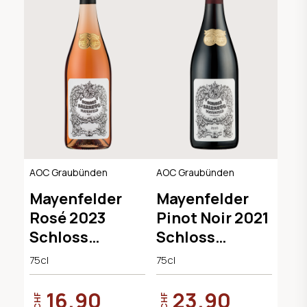
AOC Graubünden
AOC Graubünden
Mayenfelder
Mayenfelder
Rosé 2023
Pinot Noir 2021
Schloss
Schloss
Salenegg
Salenegg
75cl
75cl
16.90
23.90
CHF
CHF