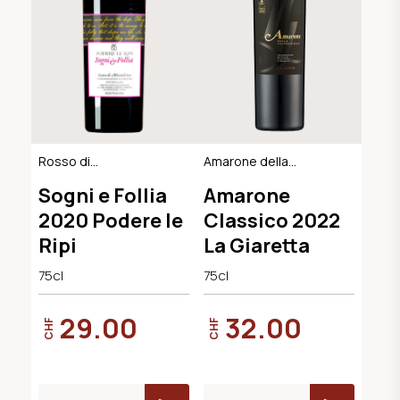
Rosso di
Amarone della
Montalcino DOC,
Valpolicella
Sogni e Follia
Amarone
BIO-Demeter
Classico DOCG
2020 Podere le
Classico 2022
Ripi
La Giaretta
75cl
75cl
29.00
32.00
CHF
CHF