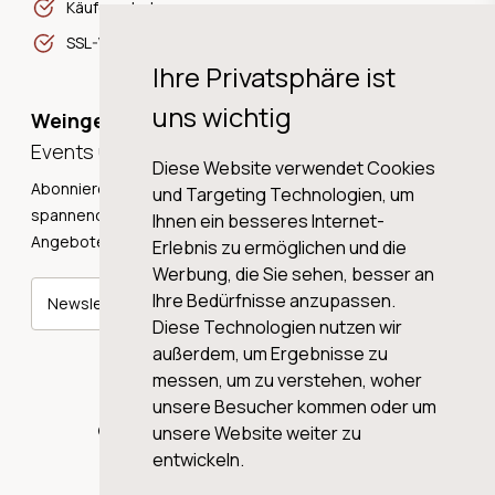
Käuferschutz
SSL-Verschlüsselung
Ihre Privatsphäre ist
uns wichtig
Weingeschichten,
Events und Neuigkeiten!
Diese Website verwendet Cookies
Abonnieren Sie unseren Newsletter und erhalten Sie
und Targeting Technologien, um
spannende Weingeschichten, Neuigkeiten und tolle
Ihnen ein besseres Internet-
Angebote direkt in Ihre Mailbox.
Erlebnis zu ermöglichen und die
Werbung, die Sie sehen, besser an
Ihre Bedürfnisse anzupassen.
Newsletter abonnieren
Diese Technologien nutzen wir
außerdem, um Ergebnisse zu
messen, um zu verstehen, woher
unsere Besucher kommen oder um
© 2026 WINE AG VALENTIN & VON SALIS
unsere Website weiter zu
entwickeln.