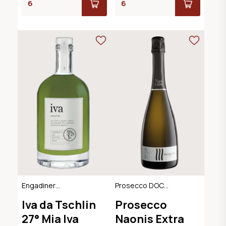
Engadiner
Prosecco DOC
Kräuterlikör
Extra Dry
Iva da Tschlin
Prosecco
27° Mia Iva
Naonis Extra