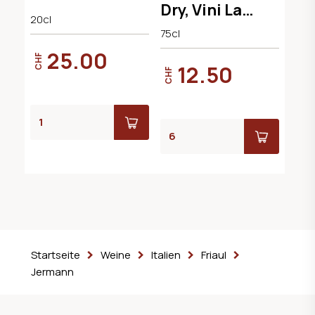
Dry, Vini La
20cl
Delizia
75cl
25.00
CHF
12.50
CHF
Startseite
Weine
Italien
Friaul
Jermann