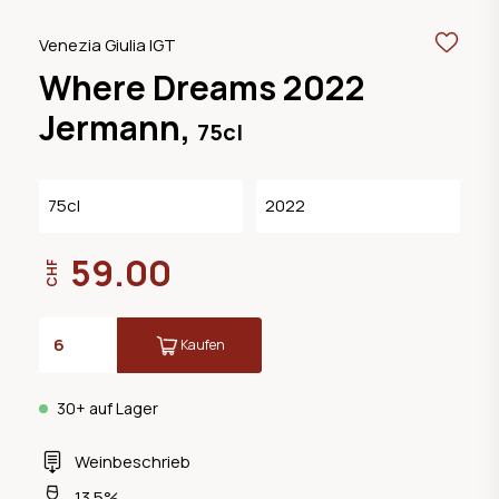
Venezia Giulia IGT
Where Dreams 2022
Jermann,
75cl
75cl
2022
59.00
CHF
Kaufen
30+ auf Lager
Weinbeschrieb
13.5%