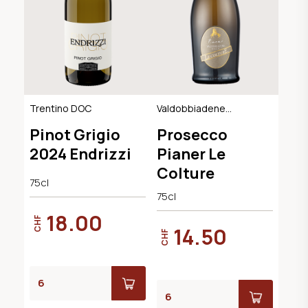
Trentino DOC
Valdobbiadene
Extra Dry DOCG
Pinot Grigio
Prosecco
2024 Endrizzi
Pianer Le
Colture
75cl
75cl
18.00
CHF
14.50
CHF