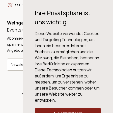
SSL-Verschlüsselung
Ihre Privatsphäre ist
uns wichtig
Weingeschichten,
Events und Neuigkeiten!
Diese Website verwendet Cookies
Abonnieren Sie unseren Newsletter und erhalten Sie
und Targeting Technologien, um
spannende Weingeschichten, Neuigkeiten und tolle
Ihnen ein besseres Internet-
Angebote direkt in Ihre Mailbox.
Erlebnis zu ermöglichen und die
Werbung, die Sie sehen, besser an
Ihre Bedürfnisse anzupassen.
Newsletter abonnieren
Diese Technologien nutzen wir
außerdem, um Ergebnisse zu
messen, um zu verstehen, woher
unsere Besucher kommen oder um
© 2026 WINE AG VALENTIN & VON SALIS
unsere Website weiter zu
entwickeln.