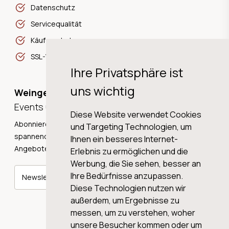
Datenschutz
Servicequalität
Käuferschutz
SSL-Verschlüsselung
Ihre Privatsphäre ist
uns wichtig
Weingeschichten,
Events und Neuigkeiten!
Diese Website verwendet Cookies
Abonnieren Sie unseren Newsletter und erhalten Sie
und Targeting Technologien, um
spannende Weingeschichten, Neuigkeiten und tolle
Ihnen ein besseres Internet-
Angebote direkt in Ihre Mailbox.
Erlebnis zu ermöglichen und die
Werbung, die Sie sehen, besser an
Ihre Bedürfnisse anzupassen.
Newsletter abonnieren
Diese Technologien nutzen wir
außerdem, um Ergebnisse zu
messen, um zu verstehen, woher
unsere Besucher kommen oder um