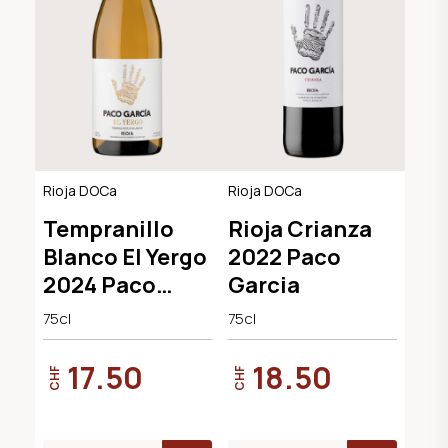
Rioja DOCa
Rioja DOCa
Tempranillo
Rioja Crianza
Blanco El Yergo
2022 Paco
2024 Paco
Garcia
Garcia
75cl
75cl
17.50
18.50
CHF
CHF