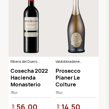
Ribera del Duero
Valdobbiadene
DO, BIO
Extra Dry DOCG
Cosecha 2022
Prosecco
Hacienda
Pianer Le
Monasterio
Colture
75cl
75cl
56.00
14.50
CHF
CHF