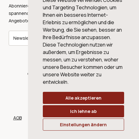
Diese Website verwendet Cookies
Abonnieren Sie unseren Newsletter und erhalten Sie
und Targeting Technologien, um
spannende Weingeschichten, Neuigkeiten und tolle
Ihnen ein besseres Internet-
Angebote direkt in Ihre Mailbox.
Erlebnis zu ermöglichen und die
Werbung, die Sie sehen, besser an
Ihre Bedürfnisse anzupassen.
Newsletter abonnieren
Diese Technologien nutzen wir
außerdem, um Ergebnisse zu
messen, um zu verstehen, woher
unsere Besucher kommen oder um
© 2026 WINE AG VALENTIN & VON SALIS
unsere Website weiter zu
entwickeln.
Alle akzeptieren
Ich lehne ab
AGB
Datenschutz
Impressum
Cookies
Einstellungen ändern