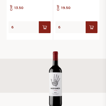
CHF
CHF
13.50
19.50