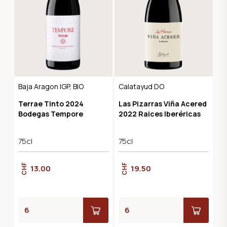
Baja Aragon IGP, BIO
Calatayud DO
Terrae Tinto 2024
Las Pizarras Viña Acered
Bodegas Tempore
2022 Raices Iberéricas
75cl
75cl
CHF
CHF
13.00
19.50