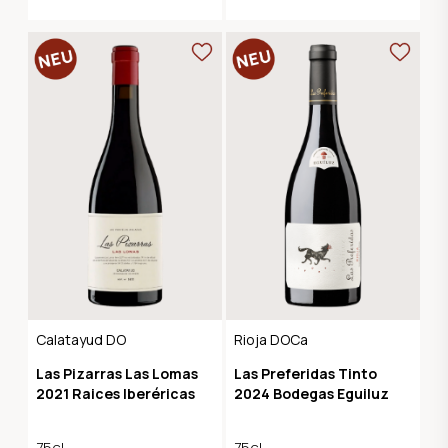
Calatayud DO
Rioja DOCa
Las Pizarras Las Lomas
Las Preferidas Tinto
2021 Raices Iberéricas
2024 Bodegas Eguiluz
75cl
75cl