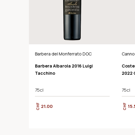
Barbera del Monferrato DOC
Canno
Barbera Albarola 2016 Luigi
Coste
Tacchino
2022 
75cl
75cl
CHF
CHF
21.00
15.