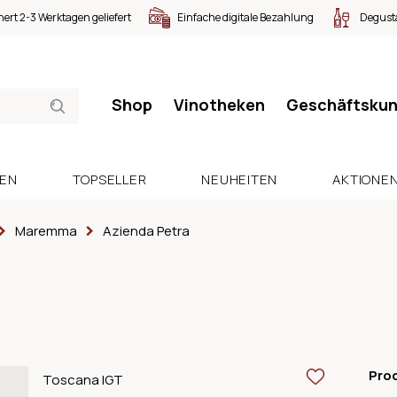
nert 2-3 Werktagen geliefert
Einfache digitale Bezahlung
Degusta
Shop
Vinotheken
Geschäftsku
SEN
TOPSELLER
NEUHEITEN
AKTIONE
Maremma
Azienda Petra
Pro
Toscana IGT