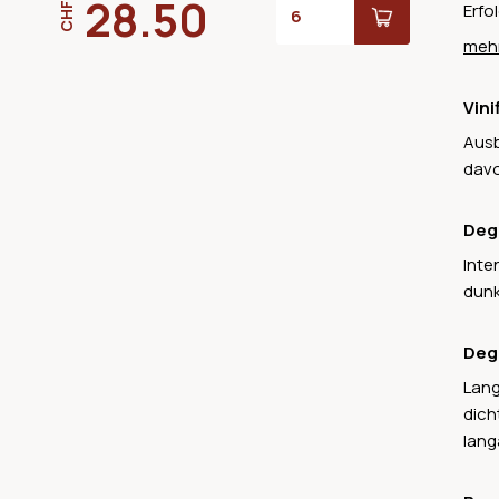
28.50
Erfo
CHF
wurd
mehr
Dies
welc
Vini
ange
Ausb
davo
Deg
Inte
dunk
Deg
Lang
dich
lang