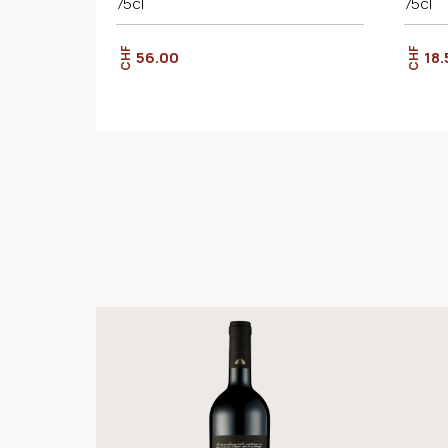
75cl
75cl
CHF
CHF
56.00
18.