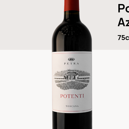
P
A
75c