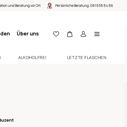
tion und Beratung vor Ort
Persönliche Beratung:
081 838 84 86
nden
Über uns
N
ALKOHOLFREI
LETZTE FLASCHEN
duzent