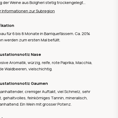
lg der Weine aus Bolgheri stetig trockengelegt
en, um zusätzliche Anbauflächen zu schaffen.
 Informationen zur Subregion
e umfassen mittlerweile rund 15'000 Hektare, auf
hen die Sorten Cabernet, Merlot und Vermentino
fikation
baut werden.
au für 6 bis 8 Monate in Barriquefässern. Ca. 20%
n werden zum ersten Mal befüllt.
ustationsnotiz Nase
nsive Aromatik, würzig, reife, rote Paprika, Macchia,
le Waldbeeren, vielschichtig.
ustationsnotiz Gaumen
anhaltender, cremiger Auftakt, viel Schmelz, sehr
t, gehaltvolles, feinkörniges Tannin, mineralisch,
anhaltend. Ein Wein mit grosser Potenz.