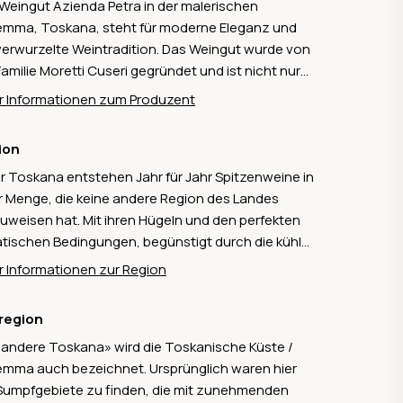
Weingut Azienda Petra in der malerischen
mma, Toskana, steht für moderne Eleganz und
 verwurzelte Weintradition. Das Weingut wurde von
Familie Moretti Cuseri gegründet und ist nicht nur
die aussergewöhnliche Architektur des Weinkellers,
 Informationen zum Produzent
ichnet von Mario Botta, bekannt, sondern auch
die charaktervollen Weine. Auf den
ion
enverwöhnten Hügeln nahe Suvereto entstehen
er Toskana entstehen Jahr für Jahr Spitzenweine in
h biologischen Weinbau ausdrucksstarke Weine
r Menge, die keine andere Region des Landes
Cabernet Sauvignon, Merlot und Sangiovese. Im
uweisen hat. Mit ihren Hügeln und den perfekten
er vereinen sich modernste Technologie und
atischen Bedingungen, begünstigt durch die kühle
werkliche Präzision, um Weine mit Struktur, Tiefe
esbrise in den Sommermonaten gedeihen hier
Eleganz zu schaffen. Besonders der Top-Wein
 Informationen zur Region
hl französische als auch einheimische
a und der reinsortige Merlot Quercegobbe spiegeln
bensorten. Auf über 64'000 Hektaren werden hier
Terroir und die Leidenschaft des Hauses perfekt
region
wiegend die Sorten Sangiovese, Merlot und
r. Die Azienda Petra steht für toskanische
 andere Toskana» wird die Toskanische Küste /
accia angebaut.
zenweine, die Genuss, Kultur und Natur perfekt
mma auch bezeichnet. Ursprünglich waren hier
inden – ideal für Weinliebhaber, die Authentizität
Sumpfgebiete zu finden, die mit zunehmenden
Qualität schätzen.