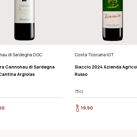
nau di Sardegna DOC
Costa Toscana IGT
ra Cannonau di Sardegna
Siaccio 2024 Azienda Agrico
Cantina Argiolas
Russo
75cl
CHF
50
19.50