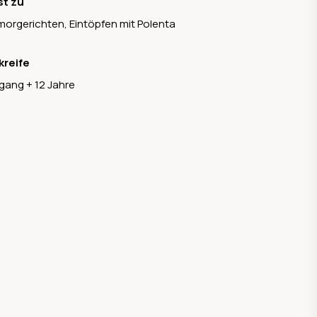
st zu
orgerichten, Eintöpfen mit Polenta
kreife
gang + 12 Jahre