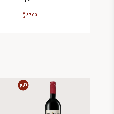
150cl
CHF
37.00