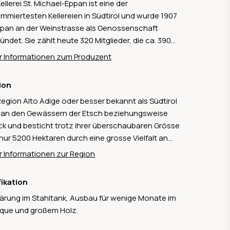
Kellerei St. Michael-Eppan ist eine der
mmiertesten Kellereien in Südtirol und wurde 1907
ppan an der Weinstrasse als Genossenschaft
ündet. Sie zählt heute 320 Mitglieder, die ca. 390
ar Anbaufläche bewirtschaften, wobei sich diese
 Informationen zum Produzent
verschiedenste Mikroklimata und Bodentypen
eilen, was zu einer grossen Vielfalt der Weine führt.
ion
Klima zeichnet sich durch milde Temperaturen,
Region Alto Adige oder besser bekannt als Südtirol
eilhafte Temperaturschwankungen zwischen Tag
t an den Gewässern der Etsch beziehungsweise
Nacht und vielen Sonnenstunden aus, während
ck und besticht trotz ihrer überschaubaren Grösse
Böden von kalkhaltigem Schotter bis lehmigen und
nur 5200 Hektaren durch eine grosse Vielfalt an
igen Substraten reichen. Diese Vielfalt bietet
sweinen, opulenten Rotweinen, Süssweinen und
klassige Bedingungen für die Produktion
 Informationen zur Region
r einzelnen Schaumweinen. Die wichtigsten
lebiger und ausdrucksstarker Weine. Die Kellerei
orten dabei bilden bei den roten Sorten
 dabei grossen Wert auf nachhaltigen Weinbau und
fikation
atsch, Lagrein und Pinot Noir sowie bei den
Verbindung von Tradition und innovativer
ärung im Stahltank, Ausbau für wenige Monate im
sen Rebsorten Sauvignon blanc, Weissburgunder
ertechnik. Ein Steckenpferd der Kellerei St. Michael-
ique und großem Holz.
Gewürztraminer.
n sind mit Sicherheit ihre Weissweine, da zu
en sind: Chardonnay, Sauvignon Blanc, Pinot