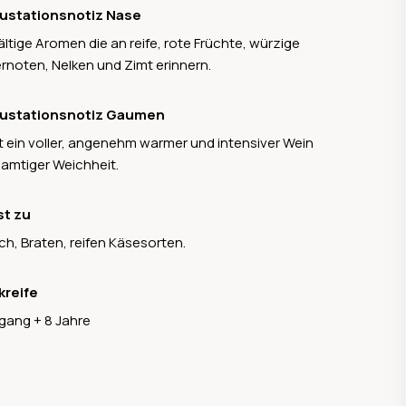
io, Pinot Bianco und Gewürztraminer. Dazu
ustationsnotiz Nase
en rote Sorten wie Pinot Noir, Lagrein und
fältige Aromen die an reife, rote Früchte, würzige
rnet Sauvignon, welche sich ebenfalls auf
rnoten, Nelken und Zimt erinnern.
stem Niveau bewegen und sich durch ein
pielloses Reifepotenzial auszeichnen. Besonders
ustationsnotiz Gaumen
rkenswert sind die Einzellagen-Weine, die das
st ein voller, angenehm warmer und intensiver Wein
oir besonders gut widerspiegeln und international
samtiger Weichheit.
n ausgesprochen guten Ruf geniessen.
st zu
sch, Braten, reifen Käsesorten.
kreife
gang + 8 Jahre