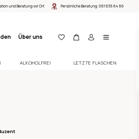
tion und Beratung vor Ort
Persönliche Beratung:
081 838 84 86
nden
Über uns
N
ALKOHOLFREI
LETZTE FLASCHEN
duzent