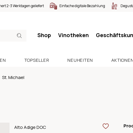
nert 2-3 Werktagen geliefert
Einfache digitale Bezahlung
Degusta
Shop
Vinotheken
Geschäftsku
SEN
TOPSELLER
NEUHEITEN
AKTIONE
St. Michael
Pro
Alto Adige DOC