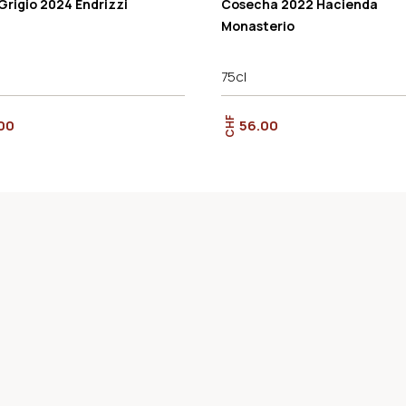
Grigio 2024 Endrizzi
Cosecha 2022 Hacienda
Monasterio
75cl
CHF
00
56.00