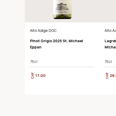
Alto Adige DOC
Alto A
Pinot Grigio 2025 St. Michael
Lagrei
Eppan
Micha
75cl
75cl
CHF
CHF
17.00
28