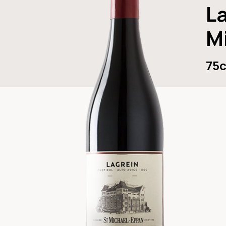
La
M
75c