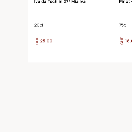
Iva da Tschlin 27° Mia Iva
Pinot 
20cl
75cl
CHF
CHF
25.00
18.