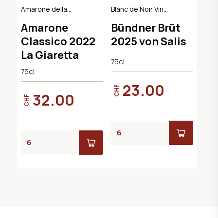
Amarone della
Blanc de Noir Vin
Valpolicella
Mousseux, AOC
Amarone
Bündner Brüt
Classico DOCG
Graubünden
Classico 2022
2025 von Salis
La Giaretta
75cl
75cl
23.00
CHF
32.00
CHF