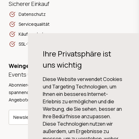
Sicherer Einkauf
Datenschutz
Servicequalität
Käuferschutz
SSL-Verschlüsselung
Ihre Privatsphäre ist
uns wichtig
Weingeschichten,
Events und Neuigkeiten!
Diese Website verwendet Cookies
Abonnieren Sie unseren Newsletter und erhalten Sie
und Targeting Technologien, um
spannende Weingeschichten, Neuigkeiten und tolle
Ihnen ein besseres Internet-
Angebote direkt in Ihre Mailbox.
Erlebnis zu ermöglichen und die
Werbung, die Sie sehen, besser an
Ihre Bedürfnisse anzupassen.
Newsletter abonnieren
Diese Technologien nutzen wir
außerdem, um Ergebnisse zu
messen, um zu verstehen, woher