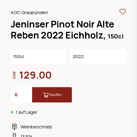
AOC Graubünden
Jeninser Pinot Noir Alte
Reben 2022 Eichholz,
150cl
150cl
2022
129.00
CHF
Kaufen
1 auf Lager
Weinbeschrieb
13.5%