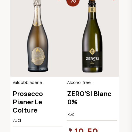
Valdobbiadene
Alcohol free,
Extra Dry DOCG
Sparkling Dry
Prosecco
ZERO'SI Blanc
Pianer Le
0%
Colture
75cl
75cl
10.50
CHF