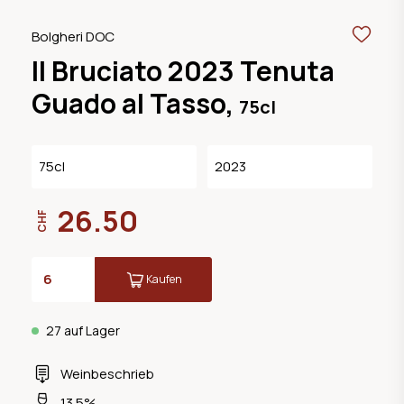
Bolgheri DOC
Il Bruciato 2023 Tenuta
Guado al Tasso,
75cl
75cl
2023
26.50
CHF
Kaufen
27 auf Lager
Weinbeschrieb
13.5%