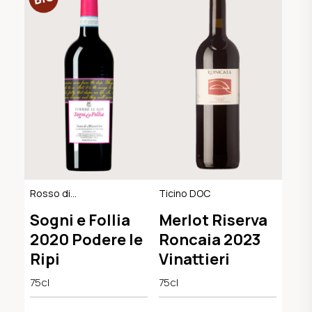
Rosso di
Ticino DOC
Montalcino DOC,
Sogni e Follia
Merlot Riserva
BIO-Demeter
2020 Podere le
Roncaia 2023
Ripi
Vinattieri
75cl
75cl