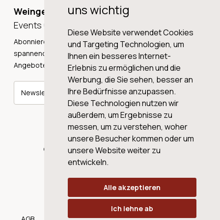
uns wichtig
Weingeschichten,
Events und Neuigkeiten!
Diese Website verwendet Cookies
Abonnieren Sie unseren Newsletter und erhalten Sie
und Targeting Technologien, um
spannende Weingeschichten, Neuigkeiten und tolle
Ihnen ein besseres Internet-
Angebote direkt in Ihre Mailbox.
Erlebnis zu ermöglichen und die
Werbung, die Sie sehen, besser an
Ihre Bedürfnisse anzupassen.
Newsletter abonnieren
Diese Technologien nutzen wir
außerdem, um Ergebnisse zu
messen, um zu verstehen, woher
unsere Besucher kommen oder um
© 2026 WINE AG VALENTIN & VON SALIS
unsere Website weiter zu
entwickeln.
Alle akzeptieren
Ich lehne ab
AGB
Datenschutz
Impressum
Cookies