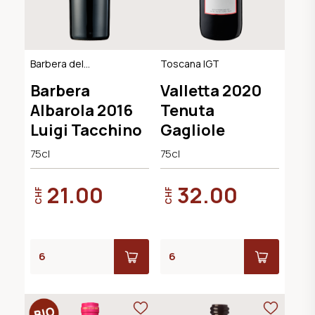
Barbera del
Toscana IGT
Monferrato DOC
Barbera
Valletta 2020
Albarola 2016
Tenuta
Luigi Tacchino
Gagliole
75cl
75cl
21.00
32.00
CHF
CHF