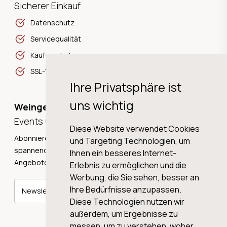
Sicherer Einkauf
Datenschutz
Servicequalität
Käuferschutz
SSL-Verschlüsselung
Ihre Privatsphäre ist
uns wichtig
Weingeschichten,
Events und Neuigkeiten!
Diese Website verwendet Cookies
Abonnieren Sie unseren Newsletter und erhalten Sie
und Targeting Technologien, um
spannende Weingeschichten, Neuigkeiten und tolle
Ihnen ein besseres Internet-
Angebote direkt in Ihre Mailbox.
Erlebnis zu ermöglichen und die
Werbung, die Sie sehen, besser an
Ihre Bedürfnisse anzupassen.
Newsletter abonnieren
Diese Technologien nutzen wir
außerdem, um Ergebnisse zu
messen, um zu verstehen, woher