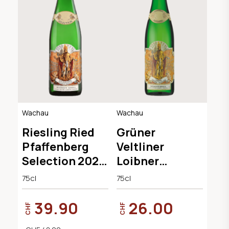
Wachau
Wachau
Riesling Ried
Grüner
Pfaffenberg
Veltliner
Selection 2022
Loibner
Knoll
Federspiel
75cl
75cl
2025 Knoll
39.90
26.00
CHF
CHF