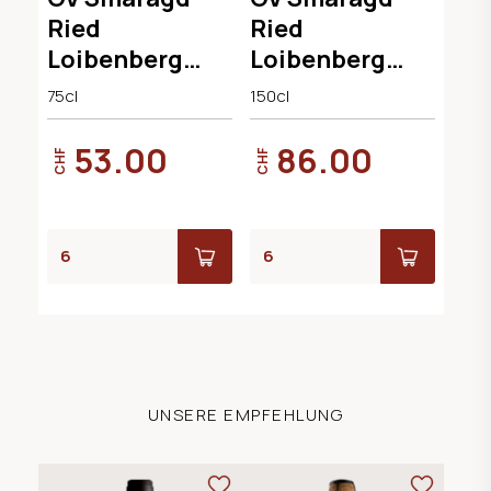
Ried
Ried
Loibenberg
Loibenberg
2024 Knoll
2022 Knoll
75cl
150cl
53.00
86.00
CHF
CHF
UNSERE EMPFEHLUNG