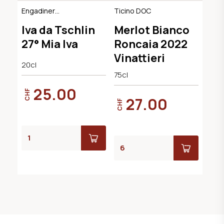
Engadiner
Ticino DOC
Kräuterlikör
Iva da Tschlin
Merlot Bianco
27° Mia Iva
Roncaia 2022
Vinattieri
20cl
75cl
25.00
CHF
27.00
CHF