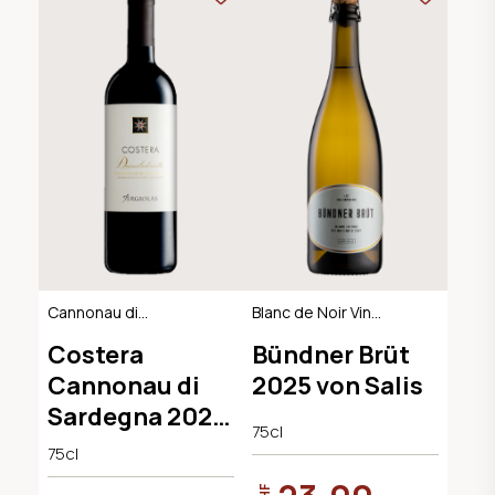
Cannonau di
Blanc de Noir Vin
Sardegna DOC
Mousseux, AOC
Costera
Bündner Brüt
Graubünden
Cannonau di
2025 von Salis
Sardegna 2022
75cl
Cantina
75cl
Argiolas