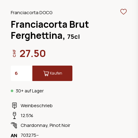
Franciacorta DOCG
Franciacorta Brut
Ferghettina,
75cl
27.50
CHF
Kaufen
30+ auf Lager
Weinbeschrieb
12.5%
Chardonnay
,
Pinot Noir
703275--