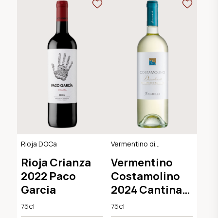
Rioja DOCa
Vermentino di
Sardegna DOC
Rioja Crianza
Vermentino
2022 Paco
Costamolino
Garcia
2024 Cantina
Argiolas
75cl
75cl