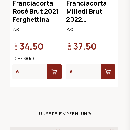
Franciacorta
Franciacorta
Rosé Brut 2021
Milledi Brut
Ferghettina
2022
Ferghettina
75cl
75cl
34.50
37.50
CHF
CHF
CHF 38.50
UNSERE EMPFEHLUNG