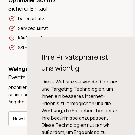
Optimaler Schutz.
Sicherer Einkauf
Datenschutz
Servicequalität
Käuferschutz
SSL-Verschlüsselung
Ihre Privatsphäre ist
uns wichtig
Weingeschichten,
Events und Neuigkeiten!
Diese Website verwendet Cookies
Abonnieren Sie unseren Newsletter und erhalten Sie
und Targeting Technologien, um
spannende Weingeschichten, Neuigkeiten und tolle
Ihnen ein besseres Internet-
Angebote direkt in Ihre Mailbox.
Erlebnis zu ermöglichen und die
Werbung, die Sie sehen, besser an
Ihre Bedürfnisse anzupassen.
Newsletter abonnieren
Diese Technologien nutzen wir
außerdem, um Ergebnisse zu