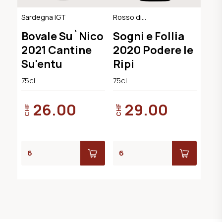
Sardegna IGT
Rosso di
Montalcino DOC,
Bovale Su`Nico
Sogni e Follia
BIO-Demeter
2021 Cantine
2020 Podere le
Su'entu
Ripi
75cl
75cl
26.00
29.00
CHF
CHF