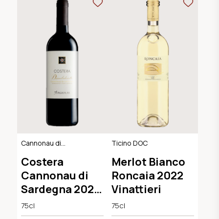
Cannonau di
Ticino DOC
Sardegna DOC
Costera
Merlot Bianco
Cannonau di
Roncaia 2022
Sardegna 2022
Vinattieri
Cantina
75cl
75cl
Argiolas