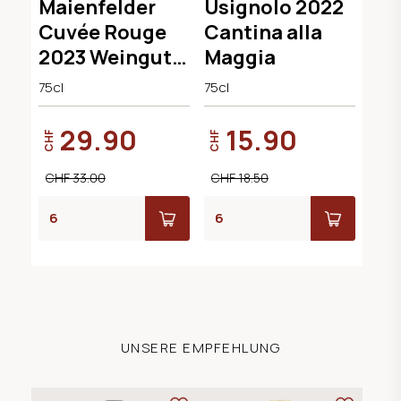
Maienfelder
Usignolo 2022
Cuvée Rouge
Cantina alla
2023 Weingut
Maggia
Lampert
75cl
75cl
29.90
15.90
CHF
CHF
CHF 33.00
CHF 18.50
UNSERE EMPFEHLUNG