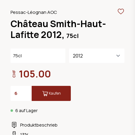
Pessac-Léognan AOC
Château Smith-Haut-
Lafitte 2012,
75cl
75cl
105.00
CHF
Kaufen
6 auf Lager
Produktbeschrieb
13%