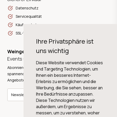
Datenschutz
Servicequalität
Käuferschutz
SSL-Verschlüsselung
Ihre Privatsphäre ist
uns wichtig
Weingeschichten,
Events und Neuigkeiten!
Diese Website verwendet Cookies
Abonnieren Sie unseren Newsletter und erhalten Sie
und Targeting Technologien, um
spannende Weingeschichten, Neuigkeiten und tolle
Ihnen ein besseres Internet-
Angebote direkt in Ihre Mailbox.
Erlebnis zu ermöglichen und die
Werbung, die Sie sehen, besser an
Ihre Bedürfnisse anzupassen.
Newsletter abonnieren
Diese Technologien nutzen wir
außerdem, um Ergebnisse zu
messen, um zu verstehen, woher