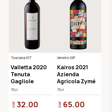
Toscana IGT
Veneto IGP
Valletta 2020
Kairos 2021
Tenuta
Azienda
Gagliole
Agricola Zymé
75cl
75cl
32.00
65.00
CHF
CHF