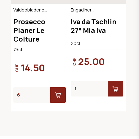
Valdobbiadene
Engadiner
Extra Dry DOCG
Kräuterlikör
Prosecco
Iva da Tschlin
Pianer Le
27° Mia Iva
Colture
20cl
75cl
25.00
CHF
14.50
CHF