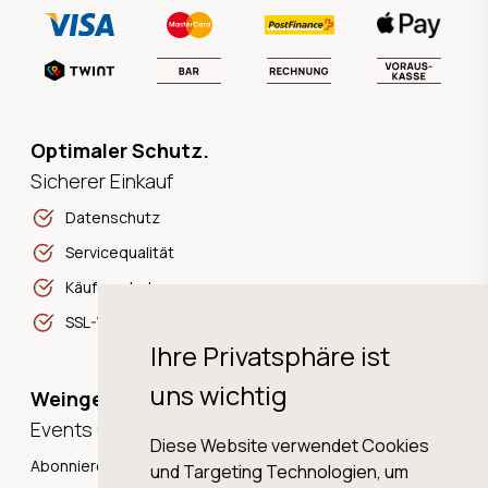
Optimaler Schutz.
Sicherer Einkauf
Datenschutz
Servicequalität
Käuferschutz
SSL-Verschlüsselung
Ihre Privatsphäre ist
uns wichtig
Weingeschichten,
Events und Neuigkeiten!
Diese Website verwendet Cookies
Abonnieren Sie unseren Newsletter und erhalten Sie
und Targeting Technologien, um