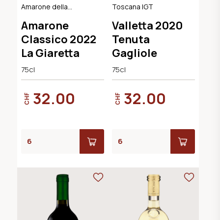
Amarone della
Toscana IGT
Valpolicella
Amarone
Valletta 2020
Classico DOCG
Classico 2022
Tenuta
La Giaretta
Gagliole
75cl
75cl
32.00
32.00
CHF
CHF