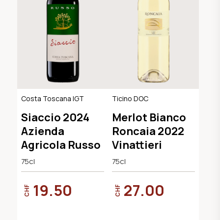
Costa Toscana IGT
Ticino DOC
Siaccio 2024
Merlot Bianco
Azienda
Roncaia 2022
Agricola Russo
Vinattieri
75cl
75cl
19.50
27.00
CHF
CHF