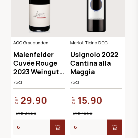
AOC Graubünden
Merlot Ticino DOC
Maienfelder
Usignolo 2022
Cuvée Rouge
Cantina alla
2023 Weingut
Maggia
Lampert
75cl
75cl
29.90
15.90
CHF
CHF
CHF 33.00
CHF 18.50