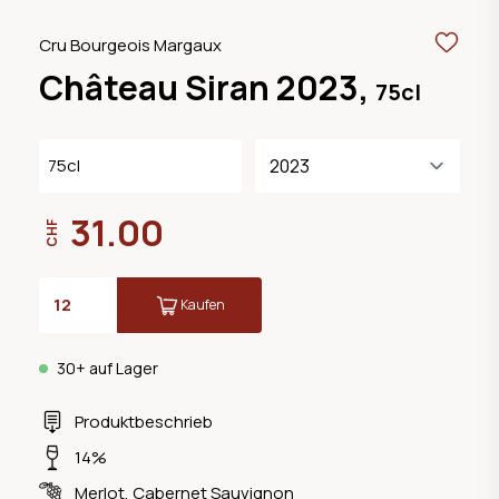
Cru Bourgeois Margaux
Château Siran 2023,
75cl
75cl
31.00
CHF
Kaufen
30+ auf Lager
Produktbeschrieb
14%
Merlot
,
Cabernet Sauvignon