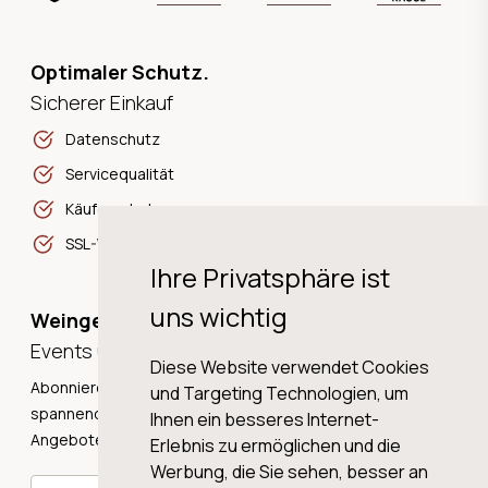
Optimaler Schutz.
Sicherer Einkauf
Datenschutz
Servicequalität
Käuferschutz
SSL-Verschlüsselung
Ihre Privatsphäre ist
uns wichtig
Weingeschichten,
Events und Neuigkeiten!
Diese Website verwendet Cookies
Abonnieren Sie unseren Newsletter und erhalten Sie
und Targeting Technologien, um
spannende Weingeschichten, Neuigkeiten und tolle
Ihnen ein besseres Internet-
Angebote direkt in Ihre Mailbox.
Erlebnis zu ermöglichen und die
Werbung, die Sie sehen, besser an