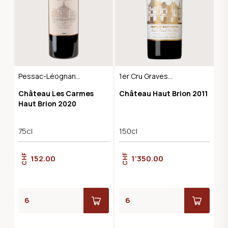
Pessac-Léognan
1er Cru Graves
AOC
Pessac-Léognan
Château Les Carmes
Château Haut Brion 2011
Haut Brion 2020
75cl
150cl
CHF
CHF
152.00
1’350.00